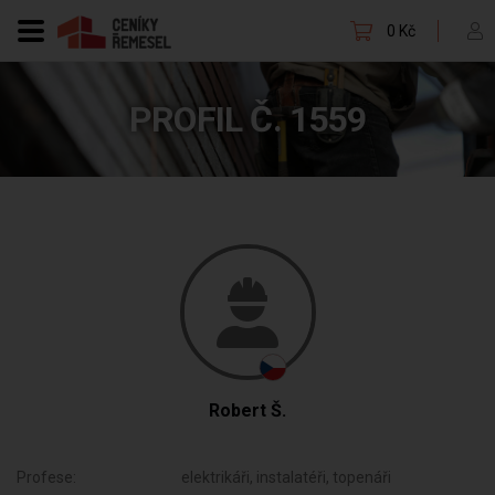
0 Kč
PROFIL Č. 1559
Robert Š.
Profese:
elektrikáři, instalatéři, topenáři