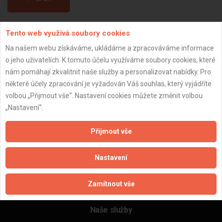
Tento web využívá soubory cookies
Aktualizováno z portálu ARES dne 01.12.2025 07:45:02
Na našem webu získáváme, ukládáme a zpracováváme informace
o jeho uživatelích. K tomuto účelu využíváme soubory cookies, které
nám pomáhají zkvalitnit naše služby a personalizovat nabídky. Pro
některé účely zpracování je vyžadován Váš souhlas, který vyjádříte
Důležité informace
volbou „Přijmout vše“. Nastavení cookies můžete změnit volbou
„Nastavení“.
Naše firmy a řemeslníci
Zpracování a ochrana osobních údajů
Přijmout vše
Zásady pro používání souborů cookie
Obchodní podmínky (zprostředkování)
Nastavení
Obchodní podmínky (rozpočtování)
Reference
Zamítnout vše
Naše excelové tabulky online
Naše služby