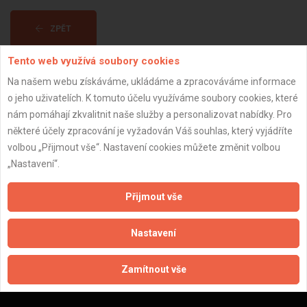
ZPĚT
Tento web využívá soubory cookies
Aktualizováno z portálu ARES dne 02.12.2024 04:15:07
Na našem webu získáváme, ukládáme a zpracováváme informace
o jeho uživatelích. K tomuto účelu využíváme soubory cookies, které
nám pomáhají zkvalitnit naše služby a personalizovat nabídky. Pro
některé účely zpracování je vyžadován Váš souhlas, který vyjádříte
volbou „Přijmout vše“. Nastavení cookies můžete změnit volbou
Důležité informace
„Nastavení“.
Naše firmy a řemeslníci
Přijmout vše
Zpracování a ochrana osobních údajů
Zásady pro používání souborů cookie
Nastavení
Obchodní podmínky (zprostředkování)
Obchodní podmínky (rozpočtování)
Reference
Zamítnout vše
Naše excelové tabulky online