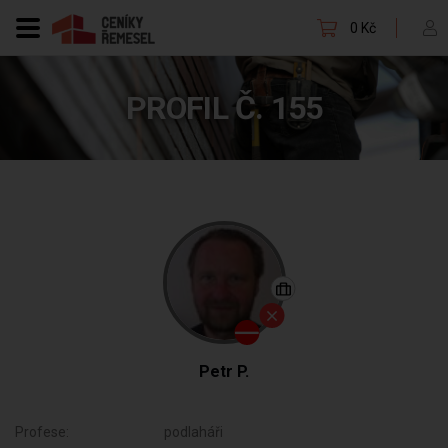
0 Kč
PROFIL Č. 155
Petr P.
Profese:
podlaháři