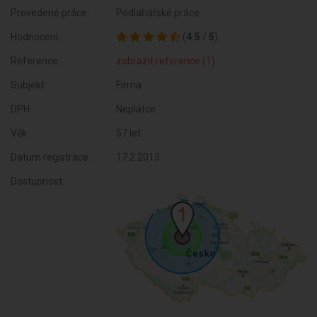
Provedené práce:
Podlahářské práce
Hodnocení:
(
4.5
/
5
)
Reference:
zobrazit reference (1)
Subjekt:
Firma
DPH:
Neplátce
Věk:
57 let
Datum registrace:
17.2.2013
Dostupnost: