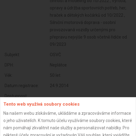
činnost a modeling od 10/2022 , Výroba,
opravy a údržba sportovních potřeb, her,
hraček a dětských kočárků od 10/2022 ,
Silniční motorová doprava - osobní
provozovaná vozidly určenými pro
přepravu nejvýše 9 osob včetně řidiče od
09/2023
Subjekt:
OSVČ
DPH:
Neplátce
Věk:
50 let
Datum registrace:
24.9.2014
Dostupnost:
Tento web využívá soubory cookies
Na našem webu získáváme, ukládáme a zpracováváme informace
o jeho uživatelích. K tomuto účelu využíváme soubory cookies, které
nám pomáhají zkvalitnit naše služby a personalizovat nabídky. Pro
některé účely zpracování je vyžadován Váš souhlas, který vyjádříte