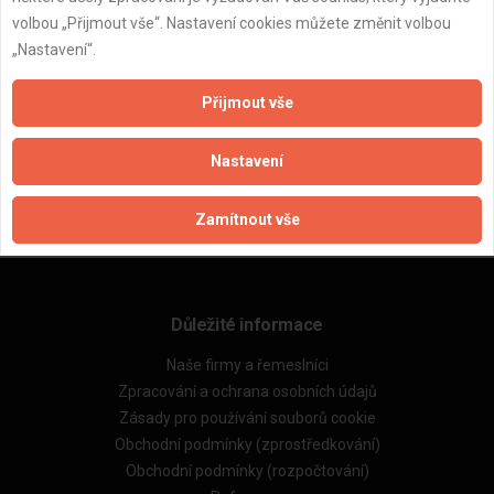
volbou „Přijmout vše“. Nastavení cookies můžete změnit volbou
„Nastavení“.
Přijmout vše
ZPĚT
Nastavení
Aktualizováno z portálu ARES dne 31.12.2024 22:00:11
Zamítnout vše
Důležité informace
Naše firmy a řemeslníci
Zpracování a ochrana osobních údajů
Zásady pro používání souborů cookie
Obchodní podmínky (zprostředkování)
Obchodní podmínky (rozpočtování)