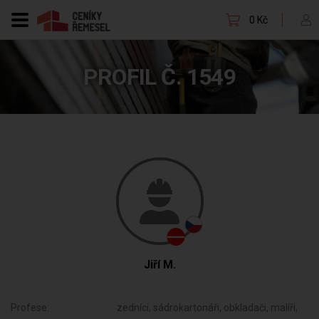
0 Kč
PROFIL Č. 1549
Jiří M.
Profese:
zedníci, sádrokartonáři, obkladači, malíři,