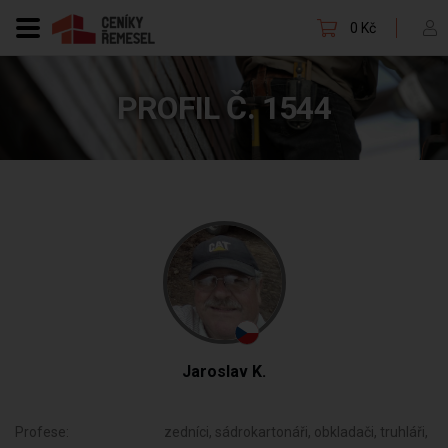
0 Kč
PROFIL Č. 1544
Jaroslav K.
Profese:
zedníci, sádrokartonáři, obkladači, truhláři,