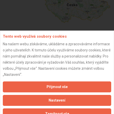
Tento web využívá soubory cookies
ZPĚT
Na našem webu získáváme, ukládáme a zpracováváme informace
o jeho uživatelích. K tomuto účelu využíváme soubory cookies, které
nám pomáhají zkvalitnit naše služby a personalizovat nabídky. Pro
Aktualizováno z portálu ARES dne 01.01.2024 10:15:09
některé účely zpracování je vyžadován Váš souhlas, který vyjádříte
volbou „Přijmout vše“. Nastavení cookies můžete změnit volbou
„Nastavení“.
Přijmout vše
Důležité informace
Naše firmy a řemeslníci
Nastavení
Zpracování a ochrana osobních údajů
Zásady pro používání souborů cookie
Zamítnout vše