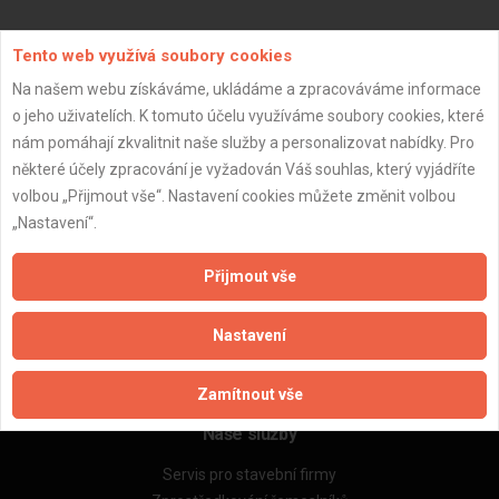
Aktualizováno z portálu ARES dne 31.12.2024 14:30:07
Tento web využívá soubory cookies
Na našem webu získáváme, ukládáme a zpracováváme informace
o jeho uživatelích. K tomuto účelu využíváme soubory cookies, které
nám pomáhají zkvalitnit naše služby a personalizovat nabídky. Pro
některé účely zpracování je vyžadován Váš souhlas, který vyjádříte
Důležité informace
volbou „Přijmout vše“. Nastavení cookies můžete změnit volbou
Naše firmy a řemeslníci
„Nastavení“.
Zpracování a ochrana osobních údajů
Zásady pro používání souborů cookie
Přijmout vše
Obchodní podmínky (zprostředkování)
Obchodní podmínky (rozpočtování)
Nastavení
Reference
Naše excelové tabulky online
Zamítnout vše
Naše služby
Servis pro stavební firmy