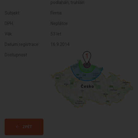
podlaháři, truhláři
Subjekt:
Firma
DPH:
Neplátce
Věk:
53 let
Datum registrace:
16.9.2014
Dostupnost:
ZPĚT