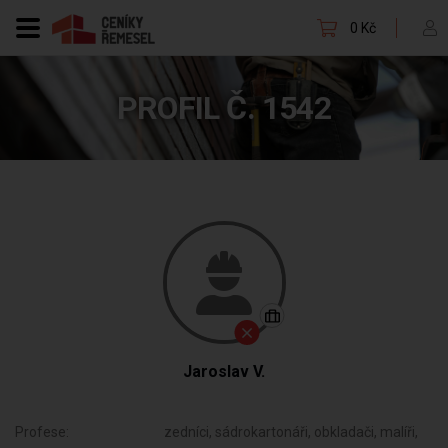
0 Kč
PROFIL Č. 1542
Jaroslav V.
Profese:
zedníci, sádrokartonáři, obkladači, malíři,