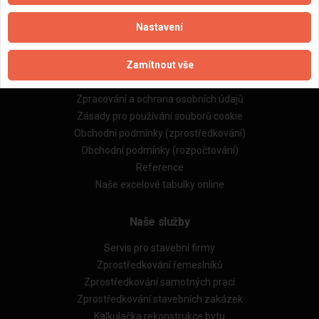
Nastavení
Důležité informace
Zamítnout vše
Naše firmy a řemeslníci
Zpracování a ochrana osobních údajů
Zásady pro používání souborů cookie
Obchodní podmínky (zprostředkování)
Obchodní podmínky (rozpočtování)
Reference
Naše excelové tabulky online
Naše služby
Servis pro stavební firmy
Zprostředkování řemeslníků
Zprostředkování samotných prací
Zprostředkování stavebních zakázek
Kalkulačka rekonstrukce bytu