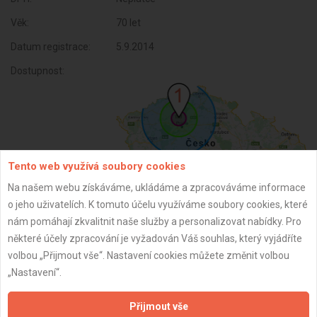
Věk:
70 let
Datum registrace:
5.9.2014
Dostupnost:
Tento web využívá soubory cookies
Na našem webu získáváme, ukládáme a zpracováváme informace
o jeho uživatelích. K tomuto účelu využíváme soubory cookies, které
nám pomáhají zkvalitnit naše služby a personalizovat nabídky. Pro
ZPĚT
některé účely zpracování je vyžadován Váš souhlas, který vyjádříte
volbou „Přijmout vše“. Nastavení cookies můžete změnit volbou
„Nastavení“.
Aktualizováno z portálu ARES dne 31.12.2024 05:30:08
Přijmout vše