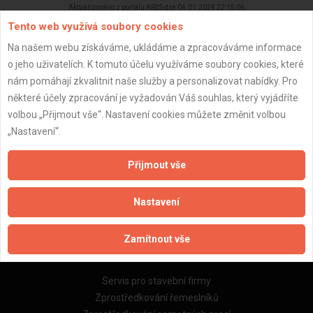
Aktualizováno z portálu ARES dne 04.01.2024 22:15:06
Tento web využívá soubory cookies
Na našem webu získáváme, ukládáme a zpracováváme informace
o jeho uživatelích. K tomuto účelu využíváme soubory cookies, které
nám pomáhají zkvalitnit naše služby a personalizovat nabídky. Pro
Důležité informace
některé účely zpracování je vyžadován Váš souhlas, který vyjádříte
volbou „Přijmout vše“. Nastavení cookies můžete změnit volbou
Naše firmy a řemeslníci
„Nastavení“.
Zpracování a ochrana osobních údajů
Zásady pro používání souborů cookie
Přijmout vše
Obchodní podmínky (zprostředkování)
Obchodní podmínky (rozpočtování)
Nastavení
Reference
Naše excelové tabulky online
Zamítnout vše
Naše služby
Servis pro stavební firmy
Zprostředkování řemeslníků