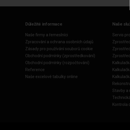
Důležité informace
Naše slu
Naše firmy a řemeslníci
Servis pr
Zpracování a ochrana osobních údajů
Zprostře
Zásady pro používání souborů cookie
Zprostře
Obchodní podmínky (zprostředkování)
Zprostře
Obchodní podmínky (rozpočtování)
Kalkulačk
Reference
Kalkulač
Naše excelové tabulky online
Kalkulač
Rekonstr
Stavby a
Technick
Kontrola 