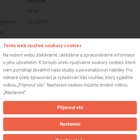
Neplátce
51 let
istrace:
12.7.2014
st:
Tento web využívá soubory cookies
Na našem webu získáváme, ukládáme a zpracováváme informace
o jeho uživatelích. K tomuto účelu využíváme soubory cookies, které
nám pomáhají zkvalitnit naše služby a personalizovat nabídky. Pro
některé účely zpracování je vyžadován Váš souhlas, který vyjádříte
volbou „Přijmout vše“. Nastavení cookies můžete změnit volbou
„Nastavení“.
Přijmout vše
Aktualizováno z portálu ARES dne 04.01.2024 10:15:06
Nastavení