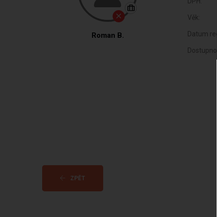
DPH:
Věk:
Datum reg
Roman B.
Dostupno
ZPĚT