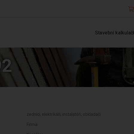
Stavební kalkulač
92
zedníci, elektrikáři, instalatéři, obkladači
Firma