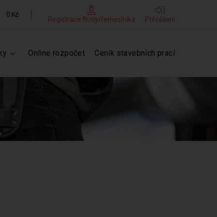
0 Kč
Registrace firmy/řemeslníka
Přihlášení
ky
Online rozpočet
Ceník stavebních prací