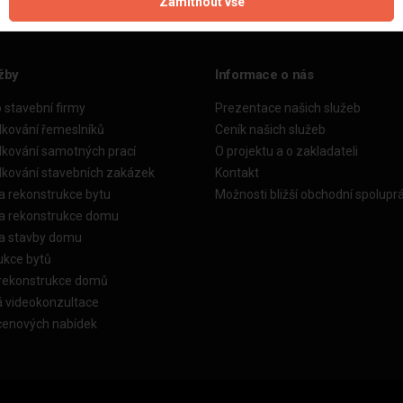
Zamítnout vše
žby
Informace o nás
o stavební firmy
Prezentace našich služeb
dkování řemeslníků
Ceník našich služeb
dkování samotných prací
O projektu a o zakladateli
dkování stavebních zakázek
Kontakt
a rekonstrukce bytu
Možnosti bližší obchodní spolupr
ka rekonstrukce domu
ka stavby domu
ukce bytů
 rekonstrukce domů
á videokonzultace
cenových nabídek