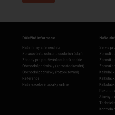
Důležité informace
Naše slu
Naše firmy a řemeslníci
Servis pr
Zpracování a ochrana osobních údajů
Zprostře
Zásady pro používání souborů cookie
Zprostře
Obchodní podmínky (zprostředkování)
Zprostře
Obchodní podmínky (rozpočtování)
Kalkulačk
Reference
Kalkulač
Naše excelové tabulky online
Kalkulač
Rekonstr
Stavby a
Technick
Kontrola 