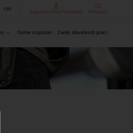
0 Kč
Registrace firmy/řemeslníka
Přihlášení
ky
Online rozpočet
Ceník stavebních prací