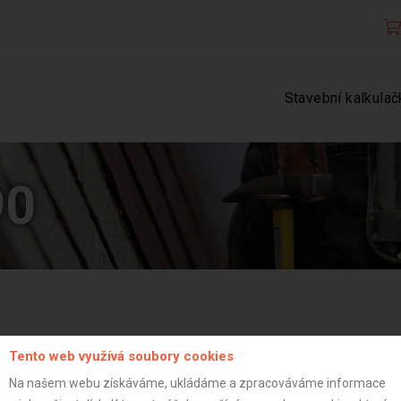
Stavební kalkulač
90
Tento web využívá soubory cookies
Na našem webu získáváme, ukládáme a zpracováváme informace
Aktualizováno z portálu ARES dne 04.01.2024 08:15:07