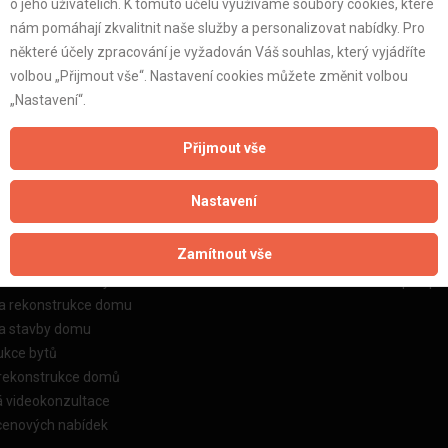
o jeho uživatelích. K tomuto účelu využíváme soubory cookies, které
nám pomáhají zkvalitnit naše služby a personalizovat nabídky. Pro
některé účely zpracování je vyžadován Váš souhlas, který vyjádříte
volbou „Přijmout vše“. Nastavení cookies můžete změnit volbou
„Nastavení“.
žby
Informace o nás
Přijmout vše
o stavební firmy
Prezentace našich služeb
Nastavení
dkování řemeslníků
Ceník našich služeb
dkování samotných prací
O projektu a o zakladateli
Zamítnout vše
dkování stavebních zakázek
Kontakt
a rekonstrukce bytu
Možnosti bližší obchodní spolupr
ka rekonstrukce domu
ka stavby domu
ukce bytů
 rekonstrukce domů
á videokonzultace
cenových nabídek