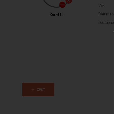
Věk:
Datum reg
Karel H.
Dostupno
ZPĚT