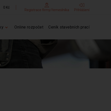
0 Kč
Registrace firmy/řemeslníka
Přihlášení
ky
Online rozpočet
Ceník stavebních prací