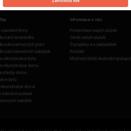
Zamítnout vše
žby
Informace o nás
o stavební firmy
Prezentace našich služeb
dkování řemeslníků
Ceník našich služeb
dkování samotných prací
O projektu a o zakladateli
dkování stavebních zakázek
Kontakt
a rekonstrukce bytu
Možnosti bližší obchodní spolupr
ka rekonstrukce domu
ka stavby domu
ukce bytů
 rekonstrukce domů
á videokonzultace
cenových nabídek