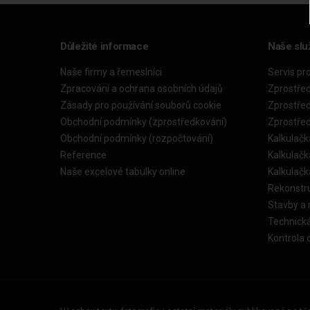
Důležité informace
Naše slu
Naše firmy a řemeslníci
Servis pr
Zpracování a ochrana osobních údajů
Zprostře
Zásady pro používání souborů cookie
Zprostře
Obchodní podmínky (zprostředkování)
Zprostře
Obchodní podmínky (rozpočtování)
Kalkulačk
Reference
Kalkulač
Naše excelové tabulky online
Kalkulač
Rekonstr
Stavby a
Technick
Kontrola 