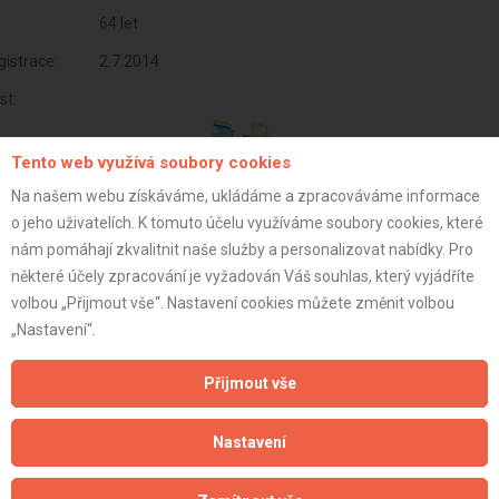
64 let
istrace:
2.7.2014
st:
Tento web využívá soubory cookies
Na našem webu získáváme, ukládáme a zpracováváme informace
o jeho uživatelích. K tomuto účelu využíváme soubory cookies, které
nám pomáhají zkvalitnit naše služby a personalizovat nabídky. Pro
některé účely zpracování je vyžadován Váš souhlas, který vyjádříte
volbou „Přijmout vše“. Nastavení cookies můžete změnit volbou
„Nastavení“.
Přijmout vše
Aktualizováno z portálu ARES dne 03.01.2024 19:30:12
Nastavení