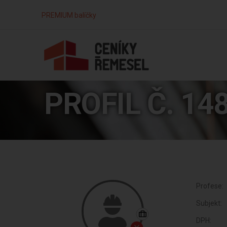
PREMIUM balíčky
PROFIL Č. 14
Profese:
Subjekt:
DPH: