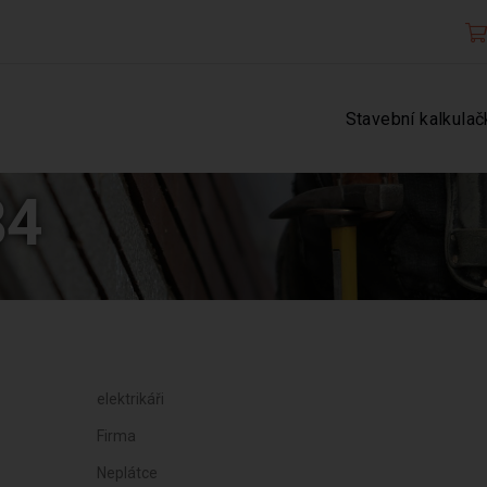
Stavební kalkulač
84
elektrikáři
Firma
Neplátce