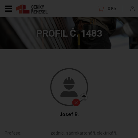
0 Kč
PROFIL Č. 1483
Josef B.
Profese:
zedníci, sádrokartonáři, elektrikáři,