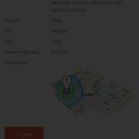
instalatéři, topenáři, obkladači, malíři,
tapetáři, podlaháři
Subjekt:
Firma
DPH:
Neplátce
Věk:
53 let
Datum registrace:
2.7.2014
Dostupnost:
ZPĚT