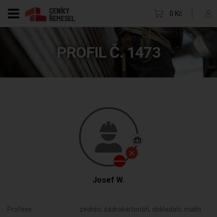
0 Kč
PROFIL Č. 1473
Josef W.
Profese:
zedníci, sádrokartonáři, obkladači, malíři