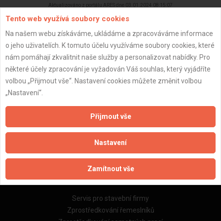
Aktualizováno z portálu ARES dne 03.01.2024 08:15:07
Tento web využívá soubory cookies
Na našem webu získáváme, ukládáme a zpracováváme informace
o jeho uživatelích. K tomuto účelu využíváme soubory cookies, které
nám pomáhají zkvalitnit naše služby a personalizovat nabídky. Pro
Důležité informace
některé účely zpracování je vyžadován Váš souhlas, který vyjádříte
volbou „Přijmout vše“. Nastavení cookies můžete změnit volbou
Naše firmy a řemeslníci
„Nastavení“.
Zpracování a ochrana osobních údajů
Zásady pro používání souborů cookie
Přijmout vše
Obchodní podmínky (zprostředkování)
Obchodní podmínky (rozpočtování)
Nastavení
Reference
Naše excelové tabulky online
Zamítnout vše
Naše služby
Servis pro stavební firmy
Zprostředkování řemeslníků