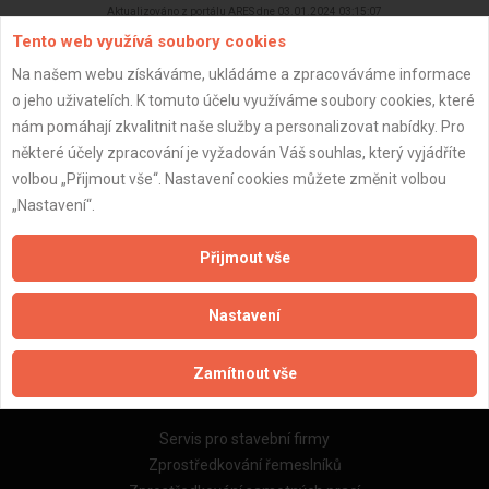
Aktualizováno z portálu ARES dne 03.01.2024 03:15:07
Tento web využívá soubory cookies
Na našem webu získáváme, ukládáme a zpracováváme informace
o jeho uživatelích. K tomuto účelu využíváme soubory cookies, které
nám pomáhají zkvalitnit naše služby a personalizovat nabídky. Pro
Důležité informace
některé účely zpracování je vyžadován Váš souhlas, který vyjádříte
volbou „Přijmout vše“. Nastavení cookies můžete změnit volbou
Naše firmy a řemeslníci
„Nastavení“.
Zpracování a ochrana osobních údajů
Zásady pro používání souborů cookie
Přijmout vše
Obchodní podmínky (zprostředkování)
Obchodní podmínky (rozpočtování)
Nastavení
Reference
Naše excelové tabulky online
Zamítnout vše
Naše služby
Servis pro stavební firmy
Zprostředkování řemeslníků