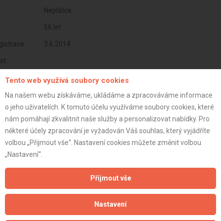
Neplátce
56 let
istrace:
3.6.2014
st:
Tento web využívá soubory cookies
Na našem webu získáváme, ukládáme a zpracováváme informace
o jeho uživatelích. K tomuto účelu využíváme soubory cookies, které
nám pomáhají zkvalitnit naše služby a personalizovat nabídky. Pro
některé účely zpracování je vyžadován Váš souhlas, který vyjádříte
volbou „Přijmout vše“. Nastavení cookies můžete změnit volbou
„Nastavení“.
Přijmout vše
Aktualizováno z portálu ARES dne 02.01.2024 05:00:14
Nastavení