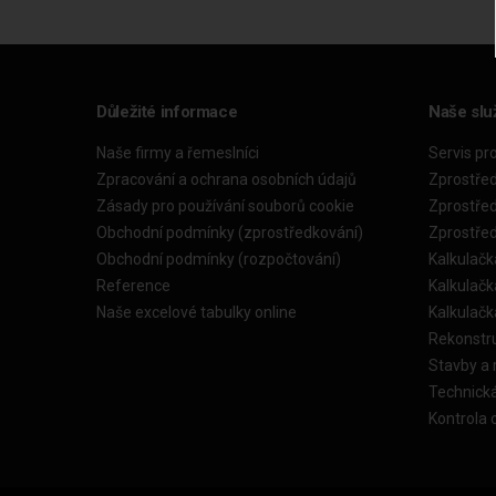
Důležité informace
Naše slu
Naše firmy a řemeslníci
Servis pr
Zpracování a ochrana osobních údajů
Zprostře
Zásady pro používání souborů cookie
Zprostře
Obchodní podmínky (zprostředkování)
Zprostře
Obchodní podmínky (rozpočtování)
Kalkulačk
Reference
Kalkulač
Naše excelové tabulky online
Kalkulač
Rekonstr
Stavby a
Technick
Kontrola 