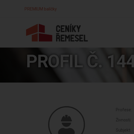
PREMIUM balíčky
PROFIL Č. 14
Profese:
Živnosti:
Subjekt: