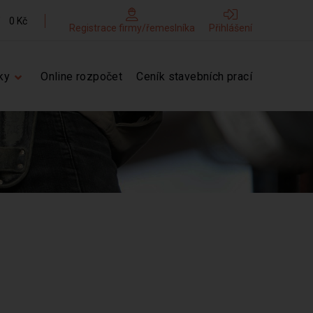
0 Kč
Registrace firmy/řemeslníka
Přihlášení
ky
Online rozpočet
Ceník stavebních prací