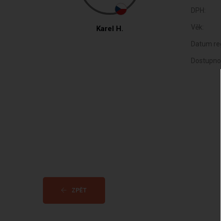
DPH:
Věk:
Karel H.
Datum reg
Dostupno
ZPĚT