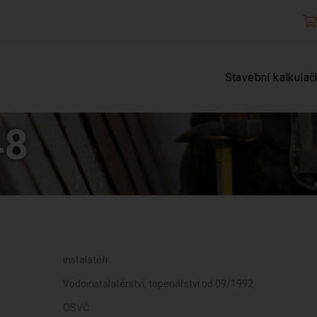
Stavební kalkulač
48
instalatéři
Vodoinstalatérství, topenářství od 09/1992
OSVČ