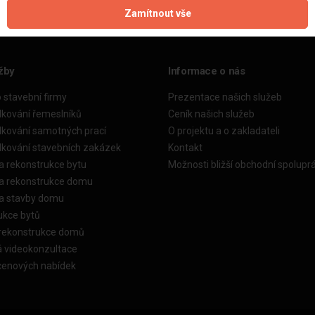
Zamítnout vše
žby
Informace o nás
o stavební firmy
Prezentace našich služeb
dkování řemeslníků
Ceník našich služeb
dkování samotných prací
O projektu a o zakladateli
dkování stavebních zakázek
Kontakt
a rekonstrukce bytu
Možnosti bližší obchodní spolupr
ka rekonstrukce domu
ka stavby domu
ukce bytů
 rekonstrukce domů
á videokonzultace
cenových nabídek