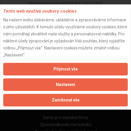
Aktualizováno z portálu ARES dne 04.01.2024 19:00:09
Tento web využívá soubory cookies
Na našem webu získáváme, ukládáme a zpracováváme informace
o jeho uživatelích. K tomuto účelu využíváme soubory cookies, které
nám pomáhají zkvalitnit naše služby a personalizovat nabídky. Pro
Důležité informace
některé účely zpracování je vyžadován Váš souhlas, který vyjádříte
volbou „Přijmout vše“. Nastavení cookies můžete změnit volbou
Naše firmy a řemeslníci
„Nastavení“.
Zpracování a ochrana osobních údajů
Zásady pro používání souborů cookie
Přijmout vše
Obchodní podmínky (zprostředkování)
Obchodní podmínky (rozpočtování)
Nastavení
Reference
Naše excelové tabulky online
Zamítnout vše
Naše služby
Servis pro stavební firmy
Zprostředkování řemeslníků