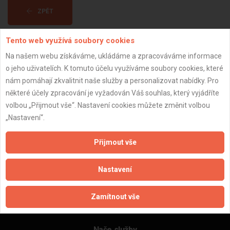
ZPĚT
Tento web využívá soubory cookies
Aktualizováno z portálu ARES dne 30.12.2023 12:30:10
Na našem webu získáváme, ukládáme a zpracováváme informace
o jeho uživatelích. K tomuto účelu využíváme soubory cookies, které
nám pomáhají zkvalitnit naše služby a personalizovat nabídky. Pro
některé účely zpracování je vyžadován Váš souhlas, který vyjádříte
volbou „Přijmout vše“. Nastavení cookies můžete změnit volbou
Důležité informace
„Nastavení“.
Naše firmy a řemeslníci
Zpracování a ochrana osobních údajů
Přijmout vše
Zásady pro používání souborů cookie
Obchodní podmínky (zprostředkování)
Nastavení
Obchodní podmínky (rozpočtování)
Reference
Zamítnout vše
Naše excelové tabulky online
Naše služby