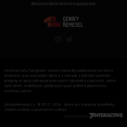
Možnosti bližší obchodní spolupráce
Všechny texty, fotografie i ostatní materiály publikované na těchto
stránkách jsou autorským dílem a v souladu s platnými právními
předpisy si autor vyhrazuje právo jejich výlučného vlastnictví. Jejich
další šíření, modifikace, publikování apod. podléhá písemnému
souhlasu autora.
CenikyRemesel.cz
© 2012 - 2026
Servis pro stavaře a stavebníky
Změnit souhlas s používáním cookies
Developed by