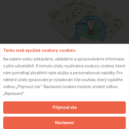
Tento web využívá soubory cookies
Na našem webu získáváme, ukládáme a zpracováváme informace
ZPĚT
o jeho uživatelích. K tomuto účelu využíváme soubory cookies, které
nám pomáhají zkvalitnit naše služby a personalizovat nabídky. Pro
některé účely zpracování je vyžadován Váš souhlas, který vyjádříte
Aktualizováno z portálu ARES dne 04.12.2025 03:00:03
volbou „Přijmout vše“. Nastavení cookies můžete změnit volbou
„Nastavení“.
Přijmout vše
Důležité informace
Nastavení
Naše firmy a řemeslníci