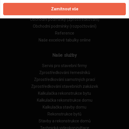
Zpracování a ochrana osobních údajů
Zamítnout vše
Zásady pro používání souborů cookie
Obchodní podmínky (zprostředkování)
Obchodní podmínky (rozpočtování)
Reference
Naše excelové tabulky online
Naše služby
Servis pro stavební firmy
Zprostředkování řemeslníků
Zprostředkování samotných prací
Zprostředkování stavebních zakázek
Kalkulačka rekonstrukce bytu
Kalkulačka rekonstrukce domu
Kalkulačka stavby domu
Rekonstrukce bytů
Stavby a rekonstrukce domů
Technická videokonzultace