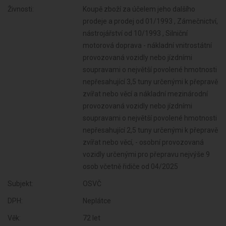
Živnosti:
Koupě zboží za účelem jeho dalšího
prodeje a prodej od 01/1993 , Zámečnictví,
nástrojářství od 10/1993 , Silniční
motorová doprava - nákladní vnitrostátní
provozovaná vozidly nebo jízdními
soupravami o největší povolené hmotnosti
nepřesahující 3,5 tuny určenými k přepravě
zvířat nebo věcí a nákladní mezinárodní
provozovaná vozidly nebo jízdními
soupravami o největší povolené hmotnosti
nepřesahující 2,5 tuny určenými k přepravě
zvířat nebo věcí, - osobní provozovaná
vozidly určenými pro přepravu nejvýše 9
osob včetně řidiče od 04/2025
Subjekt:
OSVČ
DPH:
Neplátce
Věk:
72 let