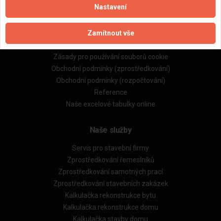
Nastavení
Důležité informace
Zamítnout vše
Naše firmy a řemeslníci
Zpracování a ochrana osobních údajů
Zásady pro používání souborů cookie
Obchodní podmínky (zprostředkování)
Obchodní podmínky (rozpočtování)
Reference
Naše excelové tabulky online
Naše služby
Servis pro stavební firmy
Zprostředkování řemeslníků
Zprostředkování samotných prací
Zprostředkování stavebních zakázek
Kalkulačka rekonstrukce bytu
Kalkulačka rekonstrukce domu
Kalkulačka stavby domu