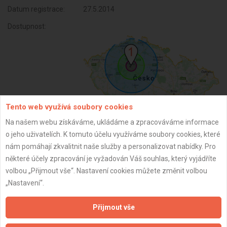
Datum registrace:
27.5.2014
Dostupnost:
Tento web využívá soubory cookies
Na našem webu získáváme, ukládáme a zpracováváme informace
o jeho uživatelích. K tomuto účelu využíváme soubory cookies, které
ZPĚT
nám pomáhají zkvalitnit naše služby a personalizovat nabídky. Pro
některé účely zpracování je vyžadován Váš souhlas, který vyjádříte
volbou „Přijmout vše“. Nastavení cookies můžete změnit volbou
Aktualizováno z portálu ARES dne 04.12.2025 01:45:02
„Nastavení“.
Přijmout vše