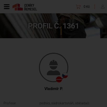
0 Kč
PROFIL Č. 1361
Vladimír P.
Profese:
zedníci, sádrokartonáři, obkladači