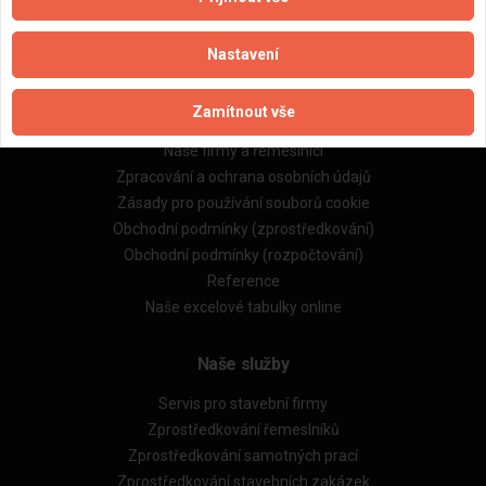
Nastavení
Důležité informace
Zamítnout vše
Naše firmy a řemeslníci
Zpracování a ochrana osobních údajů
Zásady pro používání souborů cookie
Obchodní podmínky (zprostředkování)
Obchodní podmínky (rozpočtování)
Reference
Naše excelové tabulky online
Naše služby
Servis pro stavební firmy
Zprostředkování řemeslníků
Zprostředkování samotných prací
Zprostředkování stavebních zakázek