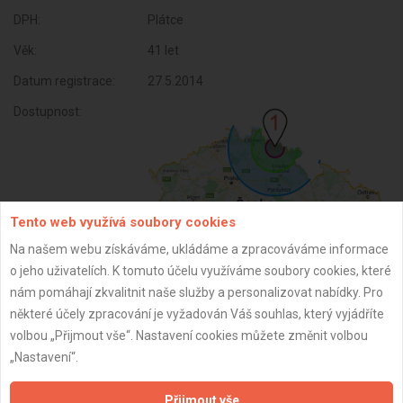
DPH:
Plátce
Věk:
41 let
Datum registrace:
27.5.2014
Dostupnost:
Tento web využívá soubory cookies
Na našem webu získáváme, ukládáme a zpracováváme informace
o jeho uživatelích. K tomuto účelu využíváme soubory cookies, které
nám pomáhají zkvalitnit naše služby a personalizovat nabídky. Pro
některé účely zpracování je vyžadován Váš souhlas, který vyjádříte
ZPĚT
volbou „Přijmout vše“. Nastavení cookies můžete změnit volbou
„Nastavení“.
Aktualizováno z portálu ARES dne 03.12.2025 23:15:03
Přijmout vše