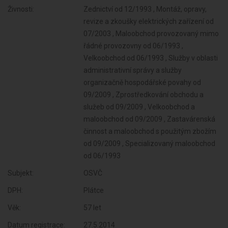
Živnosti:
Zednictví od 12/1993 , Montáž, opravy,
revize a zkoušky elektrických zařízení od
07/2003 , Maloobchod provozovaný mimo
řádné provozovny od 06/1993 ,
Velkoobchod od 06/1993 , Služby v oblasti
administrativní správy a služby
organizačně hospodářské povahy od
09/2009 , Zprostředkování obchodu a
služeb od 09/2009 , Velkoobchod a
maloobchod od 09/2009 , Zastavárenská
činnost a maloobchod s použitým zbožím
od 09/2009 , Specializovaný maloobchod
od 06/1993
Subjekt:
OSVČ
DPH:
Plátce
Věk:
57 let
Datum registrace:
27.5.2014