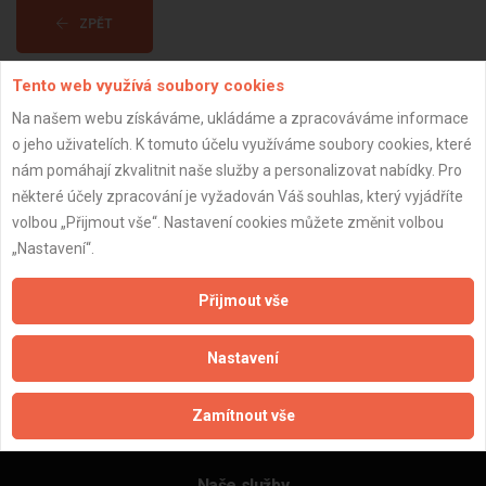
ZPĚT
Tento web využívá soubory cookies
Aktualizováno z portálu ARES dne 03.12.2025 15:00:03
Na našem webu získáváme, ukládáme a zpracováváme informace
o jeho uživatelích. K tomuto účelu využíváme soubory cookies, které
nám pomáhají zkvalitnit naše služby a personalizovat nabídky. Pro
některé účely zpracování je vyžadován Váš souhlas, který vyjádříte
volbou „Přijmout vše“. Nastavení cookies můžete změnit volbou
Důležité informace
„Nastavení“.
Naše firmy a řemeslníci
Zpracování a ochrana osobních údajů
Přijmout vše
Zásady pro používání souborů cookie
Obchodní podmínky (zprostředkování)
Nastavení
Obchodní podmínky (rozpočtování)
Reference
Zamítnout vše
Naše excelové tabulky online
Naše služby