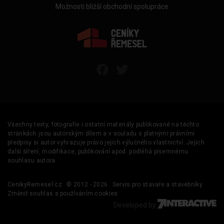
Možnosti bližší obchodní spolupráce
Všechny texty, fotografie i ostatní materiály publikované na těchto
stránkách jsou autorským dílem a v souladu s platnými právními
předpisy si autor vyhrazuje právo jejich výlučného vlastnictví. Jejich
další šíření, modifikace, publikování apod. podléhá písemnému
souhlasu autora.
CenikyRemesel.cz
© 2012 - 2026
Servis pro stavaře a stavebníky
Změnit souhlas s používáním cookies
Developed by