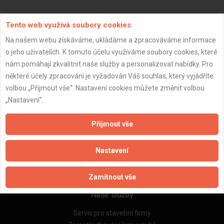
Aktualizováno z portálu ARES dne 03.12.2025 11:00:02
Tento web využívá soubory cookies
Na našem webu získáváme, ukládáme a zpracováváme informace
o jeho uživatelích. K tomuto účelu využíváme soubory cookies, které
nám pomáhají zkvalitnit naše služby a personalizovat nabídky. Pro
některé účely zpracování je vyžadován Váš souhlas, který vyjádříte
Důležité informace
volbou „Přijmout vše“. Nastavení cookies můžete změnit volbou
Naše firmy a řemeslníci
„Nastavení“.
Zpracování a ochrana osobních údajů
Zásady pro používání souborů cookie
Přijmout vše
Obchodní podmínky (zprostředkování)
Obchodní podmínky (rozpočtování)
Nastavení
Reference
Naše excelové tabulky online
Zamítnout vše
Naše služby
Servis pro stavební firmy