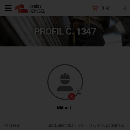
0 Kč
PROFIL Č. 1347
Milan L.
Profese:
úklid, elektrikáři, malíři, lakýrníci, podlaháři,