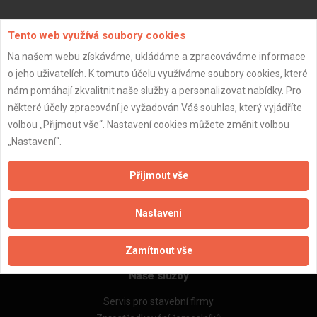
Aktualizováno z portálu ARES dne 03.12.2025 09:15:02
Tento web využívá soubory cookies
Na našem webu získáváme, ukládáme a zpracováváme informace
o jeho uživatelích. K tomuto účelu využíváme soubory cookies, které
nám pomáhají zkvalitnit naše služby a personalizovat nabídky. Pro
některé účely zpracování je vyžadován Váš souhlas, který vyjádříte
Důležité informace
volbou „Přijmout vše“. Nastavení cookies můžete změnit volbou
Naše firmy a řemeslníci
„Nastavení“.
Zpracování a ochrana osobních údajů
Zásady pro používání souborů cookie
Přijmout vše
Obchodní podmínky (zprostředkování)
Obchodní podmínky (rozpočtování)
Nastavení
Reference
Naše excelové tabulky online
Zamítnout vše
Naše služby
Servis pro stavební firmy