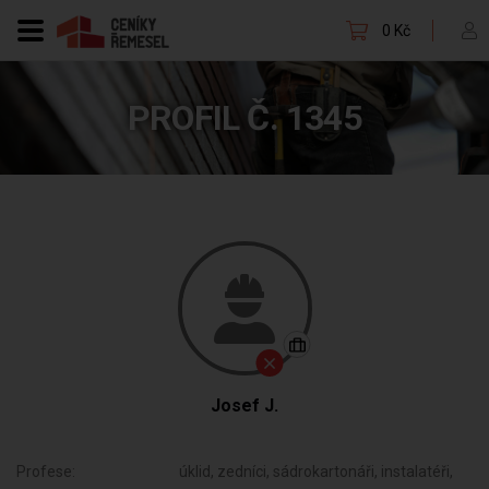
0 Kč
PROFIL Č. 1345
Josef J.
Profese:
úklid, zedníci, sádrokartonáři, instalatéři,