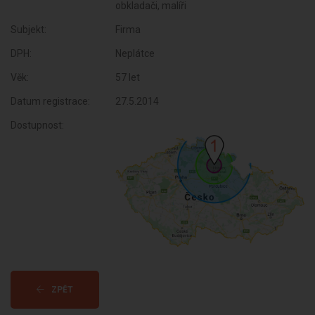
obkladači, malíři
Subjekt:
Firma
DPH:
Neplátce
Věk:
57 let
Datum registrace:
27.5.2014
Dostupnost:
ZPĚT