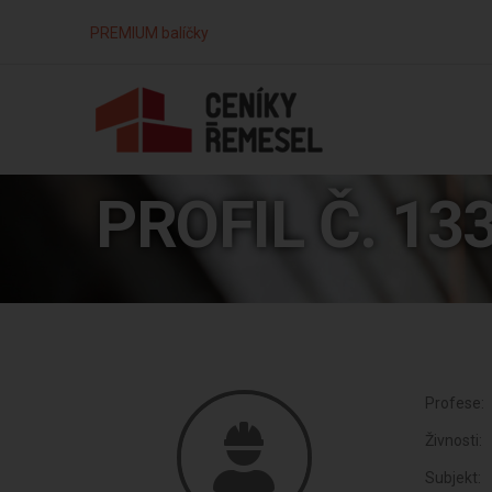
PREMIUM balíčky
PROFIL Č. 13
Profese:
Živnosti:
Subjekt: