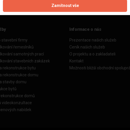
Zamítnout vše
žby
Informace o nás
o stavební firmy
Prezentace našich služeb
dkování řemeslníků
Ceník našich služeb
dkování samotných prací
O projektu a o zakladateli
dkování stavebních zakázek
Kontakt
a rekonstrukce bytu
Možnosti bližší obchodní spolupr
ka rekonstrukce domu
ka stavby domu
ukce bytů
 rekonstrukce domů
á videokonzultace
cenových nabídek