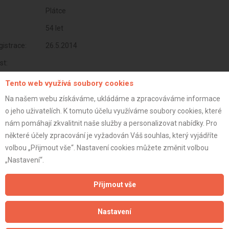
Plátce
54 let
istrace:
26.5.2014
st:
Tento web využívá soubory cookies
Na našem webu získáváme, ukládáme a zpracováváme informace
o jeho uživatelích. K tomuto účelu využíváme soubory cookies, které
nám pomáhají zkvalitnit naše služby a personalizovat nabídky. Pro
některé účely zpracování je vyžadován Váš souhlas, který vyjádříte
volbou „Přijmout vše“. Nastavení cookies můžete změnit volbou
„Nastavení“.
Přijmout vše
Aktualizováno z portálu ARES dne 03.12.2025 01:00:02
Nastavení