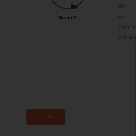
DPH:
Věk:
Martin V.
Datum reg
Dostupno
ZPĚT