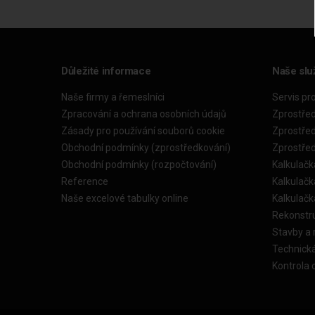
Důležité informace
Naše slu
Naše firmy a řemeslníci
Servis pr
Zpracování a ochrana osobních údajů
Zprostře
Zásady pro používání souborů cookie
Zprostře
Obchodní podmínky (zprostředkování)
Zprostře
Obchodní podmínky (rozpočtování)
Kalkulačk
Reference
Kalkulač
Naše excelové tabulky online
Kalkulač
Rekonstr
Stavby a
Technick
Kontrola 