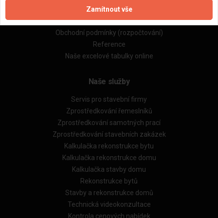
Zamítnout vše
Zásady pro používání souborů cookie
Obchodní podmínky (zprostředkování)
Obchodní podmínky (rozpočtování)
Reference
Naše excelové tabulky online
Naše služby
Servis pro stavební firmy
Zprostředkování řemeslníků
Zprostředkování samotných prací
Zprostředkování stavebních zakázek
Kalkulačka rekonstrukce bytu
Kalkulačka rekonstrukce domu
Kalkulačka stavby domu
Rekonstrukce bytů
Stavby a rekonstrukce domů
Technická videokonzultace
Kontrola cenových nabídek