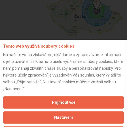
Tento web využívá soubory cookies
ZPĚT
Na našem webu získáváme, ukládáme a zpracováváme informace
o jeho uživatelích. K tomuto účelu využíváme soubory cookies, které
nám pomáhají zkvalitnit naše služby a personalizovat nabídky. Pro
Aktualizováno z portálu ARES dne 02.12.2025 17:30:02
některé účely zpracování je vyžadován Váš souhlas, který vyjádříte
volbou „Přijmout vše“. Nastavení cookies můžete změnit volbou
„Nastavení“.
Přijmout vše
Důležité informace
Nastavení
Naše firmy a řemeslníci
Zpracování a ochrana osobních údajů