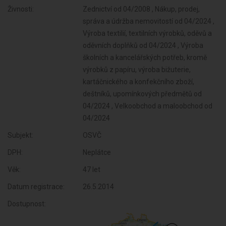
Živnosti:
Zednictví od 04/2008 , Nákup, prodej,
správa a údržba nemovitostí od 04/2024 ,
Výroba textilií, textilních výrobků, oděvů a
oděvních doplňků od 04/2024 , Výroba
školních a kancelářských potřeb, kromě
výrobků z papíru, výroba bižuterie,
kartáčnického a konfekčního zboží,
deštníků, upomínkových předmětů od
04/2024 , Velkoobchod a maloobchod od
04/2024
Subjekt:
OSVČ
DPH:
Neplátce
Věk:
47 let
Datum registrace:
26.5.2014
Dostupnost: