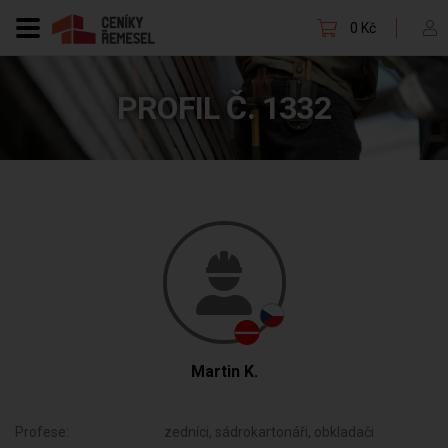
0 Kč
PROFIL Č. 1332
Martin K.
Profese:
zedníci, sádrokartonáři, obkladači