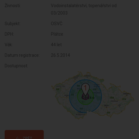
Živnosti:
Vodoinstalatérství, topenářství od
03/2003
Subjekt:
OSVČ
DPH:
Plátce
Věk:
44 let
Datum registrace:
26.5.2014
Dostupnost:
ZPĚT