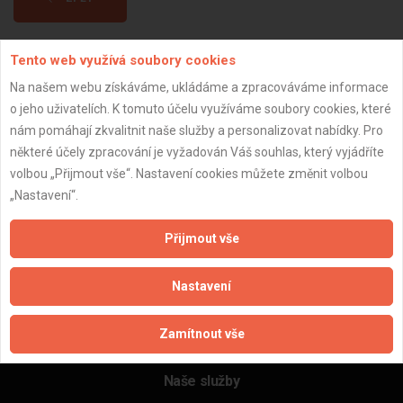
Tento web využívá soubory cookies
Aktualizováno z portálu ARES dne 02.12.2025 15:45:03
Na našem webu získáváme, ukládáme a zpracováváme informace
o jeho uživatelích. K tomuto účelu využíváme soubory cookies, které
nám pomáhají zkvalitnit naše služby a personalizovat nabídky. Pro
některé účely zpracování je vyžadován Váš souhlas, který vyjádříte
Důležité informace
volbou „Přijmout vše“. Nastavení cookies můžete změnit volbou
„Nastavení“.
Naše firmy a řemeslníci
Zpracování a ochrana osobních údajů
Přijmout vše
Zásady pro používání souborů cookie
Obchodní podmínky (zprostředkování)
Nastavení
Obchodní podmínky (rozpočtování)
Reference
Zamítnout vše
Naše excelové tabulky online
Naše služby