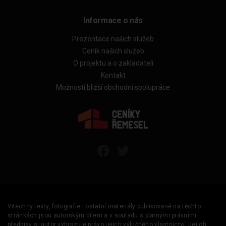
Informace o nás
Prezentace našich služeb
Ceník našich služeb
O projektu a o zakladateli
Kontakt
Možnosti bližší obchodní spolupráce
Všechny texty, fotografie i ostatní materiály publikované na těchto
stránkách jsou autorským dílem a v souladu s platnými právními
předpisy si autor vyhrazuje právo jejich výlučného vlastnictví. Jejich