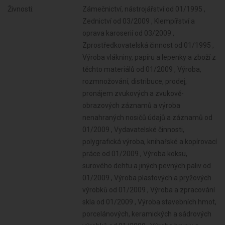
Živnosti:
Zámečnictví, nástrojářství od 01/1995 , Zednictví od 03/2009 , Klempířství a oprava karoserií od 03/2009 , Zprostředkovatelská činnost od 01/1995 , Výroba vlákniny, papíru a lepenky a zboží z těchto materiálů od 01/2009 , Výroba, rozmnožování, distribuce, prodej, pronájem zvukových a zvukově-obrazových záznamů a výroba nenahraných nosičů údajů a záznamů od 01/2009 , Vydavatelské činnosti, polygrafická výroba, knihařské a kopírovací práce od 01/2009 , Výroba koksu, surového dehtu a jiných pevných paliv od 01/2009 , Výroba plastových a pryžových výrobků od 01/2009 , Výroba a zpracování skla od 01/2009 , Výroba stavebních hmot, porcelánových, keramických a sádrových výrobků od 01/2009 , Výroba brusiv a ostatních minerálních nekovových výrobků od 01/2009 , Výroba a hutní zpracování železa, drahých a neželezných kovů a jejich slitin od 01/2009 , Výroba kovových konstrukcí a kovodělných výrobků od 01/2009 , Povrchové úpravy a svařování kovů a dalších materiálů od 01/2009 , Výroba měřicích, zkušebních, navigačních, optických a fotografických přístrojů a zařízení od 01/2009 , Výroba neelektrických zařízení pro domácnost od 01/2009 , Výroba strojů a zařízení od 01/2009 , Výroba motorových a přípojných vozidel a karoserií od 01/2009 , Výroba, vývoj, projektování, zkoušky, instalace, údržba, opravy, modifikace a konstrukční změny letadel, motorů letadel, vrtulí, letadlových částí a zařízení a leteckých pozemních zařízení od 01/2009 , Výroba drážních hnacích vozidel a drážních vozidel na dráze tramvajové, trolejbusové a lanové a železničního parku od 01/2009 , Výroba jízdních kol, vozíků pro invalidy a jiných nemotorových dopravních prostředků od 01/2009 , Výroba a opravy čalounických výrobků od 01/2009 , Výroba zdravotnických prostředků od 01/2009 , Výroba a opravy zdrojů ionizujícího záření od 01/2009 , Výroba školních a kancelářských potřeb, kromě výrobků z papíru, výroba bižuterie, kartáčnického a konfekčního zboží, deštníků, upomínkových předmětů od 01/2009 , Výroba dalších výrobků zpracovatelského průmyslu od 01/2009 , Sklenářské práce, rámování a paspartování od 01/2009 , Skladování, balení zboží, manipulace s nákladem a technické činnosti v dopravě od 01/2009 , Zasilatelství a zastupování v celním řízení od 01/2009 , Výroba, opravy a údržba sportovních potřeb, her, hraček a dětských kočárků od 01/2009 , Provozování vodovodů a kanalizací a úprava a rozvod vody od 01/2009 , Nakládání s odpady (vyjma nebezpečných) od 01/2009 , Zprostředkování obchodu a služeb od 01/2009 , Zastavárenská činnost a maloobchod s použitým zbožím od 01/2009 , Údržba motorových vozidel a jejich příslušenství od 01/2009 , Poskytování software, poradenství v oblasti informačních technologií, zpracování dat, hostingové a související činnosti a webové portály od 01/2009 , Pronájem a půjčování věcí movitých od 01/2009 , Projektování elektrických zařízení od 01/2009 , Ubytovací služby od 01/2009 , Činnost informačních a zpravodajských kanceláří od 01/2009 , Poradenská a konzultační činnost, zpracování odborných studií a posudků od 01/2009 , Příprava a vypracování technických návrhů, grafické a kresličské práce od 01/2009 , Výzkum a vývoj v oblasti přírodních a technických věd nebo společenských věd od 01/2009 , Reklamní činnost, marketing, mediální zastoupení od 01/2009 , Testování, měření, analýzy a kontroly od 01/2009 , Návrhářská, designérská, aranžérská činnost a modeling od 01/2009 , Fotografické služby od 01/2009 , Překladatelská a tlumočnická činnost od 01/2009 , Služby v oblasti administrativní správy a služby organizačně hospodářské povahy od 01/2009 , Provozování cestovní agentury a průvodcovská činnost v oblasti cestovního ruchu od 01/2009 , Mimoškolní výchova a vzdělávání, pořádání kurzů, školení, včetně lektorské činnosti od 01/2009 , Provozování kulturních, kulturně-vzdělávacích a zábavních zařízení, pořádání kulturních produ