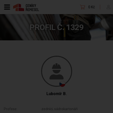
0 Kč
PROFIL Č. 1329
Lubomír B.
Profese:
zedníci, sádrokartonáři