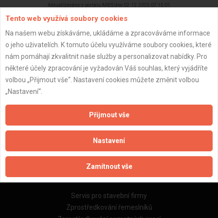
Aktualizováno z portálu ARES dne 02.12.2025 07:15:01
Tento web využívá soubory cookies
Na našem webu získáváme, ukládáme a zpracováváme informace
o jeho uživatelích. K tomuto účelu využíváme soubory cookies, které
nám pomáhají zkvalitnit naše služby a personalizovat nabídky. Pro
Důležité informace
některé účely zpracování je vyžadován Váš souhlas, který vyjádříte
volbou „Přijmout vše“. Nastavení cookies můžete změnit volbou
Naše firmy a řemeslníci
„Nastavení“.
Zpracování a ochrana osobních údajů
Zásady pro používání souborů cookie
Přijmout vše
Obchodní podmínky (zprostředkování)
Obchodní podmínky (rozpočtování)
Nastavení
Reference
Naše excelové tabulky online
Zamítnout vše
Naše služby
Servis pro stavební firmy
Zprostředkování řemeslníků