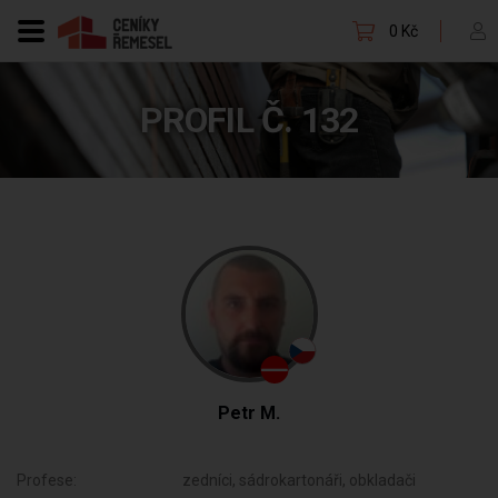
0 Kč
PROFIL Č. 132
Petr M.
Profese:
zedníci, sádrokartonáři, obkladači