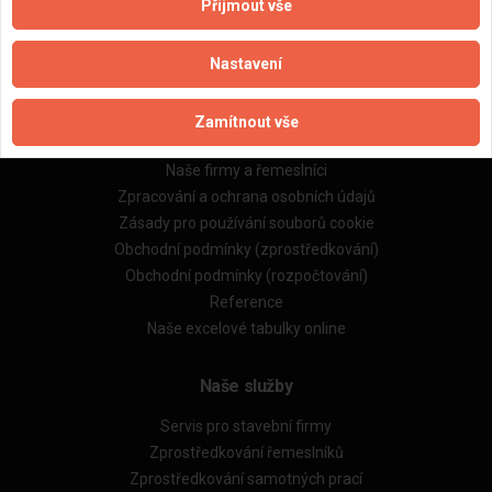
Přijmout vše
Nastavení
Zamítnout vše
Důležité informace
Naše firmy a řemeslníci
Zpracování a ochrana osobních údajů
Zásady pro používání souborů cookie
Obchodní podmínky (zprostředkování)
Obchodní podmínky (rozpočtování)
Reference
Naše excelové tabulky online
Naše služby
Servis pro stavební firmy
Zprostředkování řemeslníků
Zprostředkování samotných prací