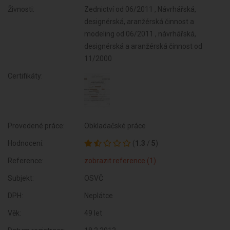
Živnosti:
Zednictví od 06/2011 , Návrhářská,
designérská, aranžérská činnost a
modeling od 06/2011 , návrhářská,
designérská a aranžérská činnost od
11/2000
Certifikáty:
Provedené práce:
Obkladačské práce
Hodnocení:
(
1.3
/
5
)
Reference:
zobrazit reference (1)
Subjekt:
OSVČ
DPH:
Neplátce
Věk:
49 let