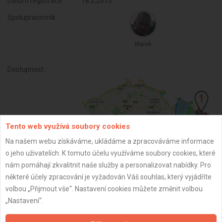
Datum registrace:
18.2.2013
Spolupracovník
Marek
Dostupnost:
Tento web využívá soubory cookies
Na našem webu získáváme, ukládáme a zpracováváme informace
o jeho uživatelích. K tomuto účelu využíváme soubory cookies, které
nám pomáhají zkvalitnit naše služby a personalizovat nabídky. Pro
některé účely zpracování je vyžadován Váš souhlas, který vyjádříte
ZPĚT
volbou „Přijmout vše“. Nastavení cookies můžete změnit volbou
„Nastavení“.
Aktualizováno z portálu ARES dne 02.12.2024 01:30:09