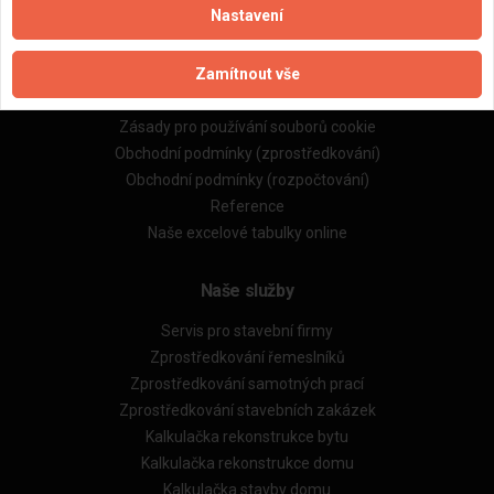
Nastavení
Důležité informace
Zamítnout vše
Naše firmy a řemeslníci
Zpracování a ochrana osobních údajů
Zásady pro používání souborů cookie
Obchodní podmínky (zprostředkování)
Obchodní podmínky (rozpočtování)
Reference
Naše excelové tabulky online
Naše služby
Servis pro stavební firmy
Zprostředkování řemeslníků
Zprostředkování samotných prací
Zprostředkování stavebních zakázek
Kalkulačka rekonstrukce bytu
Kalkulačka rekonstrukce domu
Kalkulačka stavby domu