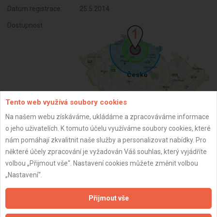
Datum registrace:
25.5.2014
Dostupnost:
Tento web využívá soubory cookies
Na našem webu získáváme, ukládáme a zpracováváme informace
o jeho uživatelích. K tomuto účelu využíváme soubory cookies, které
ZPĚT
nám pomáhají zkvalitnit naše služby a personalizovat nabídky. Pro
některé účely zpracování je vyžadován Váš souhlas, který vyjádříte
volbou „Přijmout vše“. Nastavení cookies můžete změnit volbou
Aktualizováno z portálu ARES dne 01.12.2025 20:15:02
„Nastavení“.
Přijmout vše