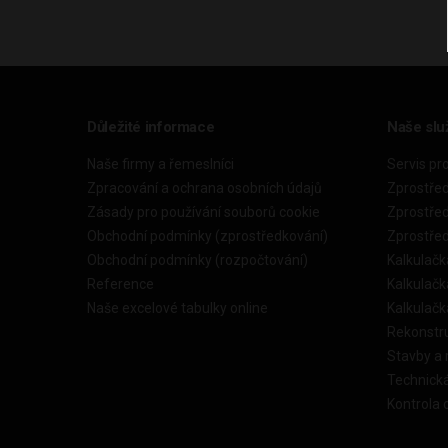
Důležité informace
Naše slu
Naše firmy a řemeslníci
Servis pr
Zpracování a ochrana osobních údajů
Zprostře
Zásady pro používání souborů cookie
Zprostře
Obchodní podmínky (zprostředkování)
Zprostře
Obchodní podmínky (rozpočtování)
Kalkulačk
Reference
Kalkulač
Naše excelové tabulky online
Kalkulač
Rekonstr
Stavby a
Technick
Kontrola 