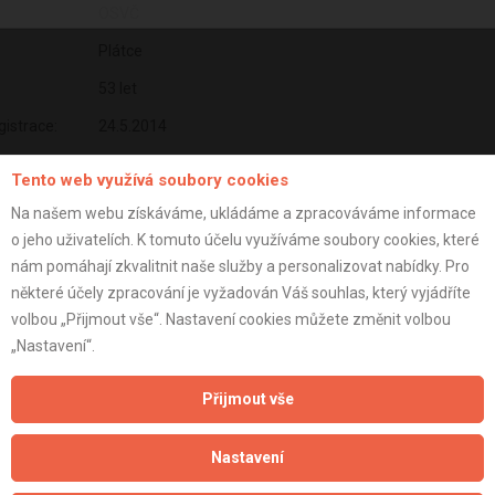
OSVČ
Plátce
53 let
istrace:
24.5.2014
st:
Tento web využívá soubory cookies
Na našem webu získáváme, ukládáme a zpracováváme informace
o jeho uživatelích. K tomuto účelu využíváme soubory cookies, které
nám pomáhají zkvalitnit naše služby a personalizovat nabídky. Pro
některé účely zpracování je vyžadován Váš souhlas, který vyjádříte
volbou „Přijmout vše“. Nastavení cookies můžete změnit volbou
„Nastavení“.
Přijmout vše
Nastavení
Aktualizováno z portálu ARES dne 01.12.2025 07:45:02