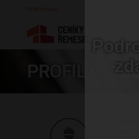
PREMIUM balíčky
Podro
PROFIL Č. 13
zd
Profese:
Živnosti: