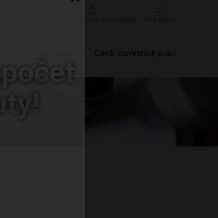
0 Kč
×
Registrace firmy/řemeslníka
Přihlášení
ky
Online rozpočet
Ceník stavebních prací
zpočet
ty!