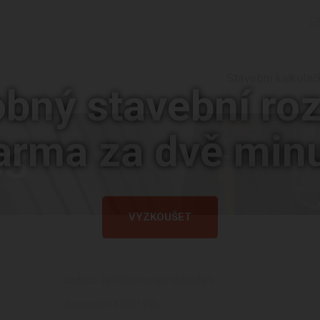
Stavební kalkulač
bný stavební ro
03
arma za dvě minu
VYZKOUŠET
zedníci, sádrokartonáři, obkladači
Zednictví od 08/1996