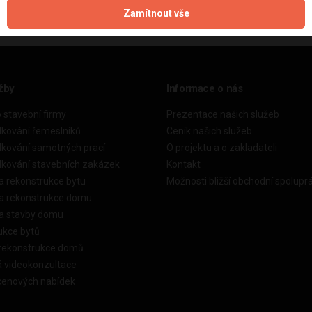
Zamítnout vše
žby
Informace o nás
o stavební firmy
Prezentace našich služeb
dkování řemeslníků
Ceník našich služeb
dkování samotných prací
O projektu a o zakladateli
dkování stavebních zakázek
Kontakt
a rekonstrukce bytu
Možnosti bližší obchodní spolupr
ka rekonstrukce domu
ka stavby domu
ukce bytů
 rekonstrukce domů
á videokonzultace
cenových nabídek