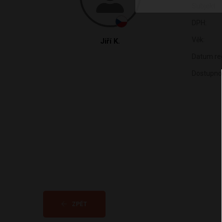
Subjekt:
DPH:
Věk:
Jiří K.
Datum reg
Dostupno
ZPĚT