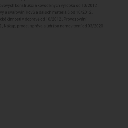
ovových konstrukcí a kovodělných výrobků od 10/2012 ,
 a svařování kovů a dalších materiálů od 10/2012 ,
ické činnosti v dopravě od 10/2012 , Provozování
 , Nákup, prodej, správa a údržba nemovitostí od 03/2020