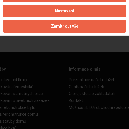
Nastavení
Aktualizováno z portálu ARES dne 01.12.2025 06:15:03
Zamítnout vše
žby
Informace o nás
o stavební firmy
Prezentace našich služeb
dkování řemeslníků
Ceník našich služeb
dkování samotných prací
O projektu a o zakladateli
dkování stavebních zakázek
Kontakt
a rekonstrukce bytu
Možnosti bližší obchodní spolupr
ka rekonstrukce domu
ka stavby domu
ukce bytů