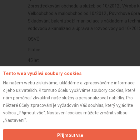
Zprostředkování obchodu a služeb od 10/2012 , Výroba k
Velkoobchod a maloobchod od 10/2012 , Povrchové úpravy
Skladování, balení zboží, manipulace s nákladem a techn
vodovodů a kanalizací a úprava a rozvod vody od 10/2012
OSVČ
Plátce
45 let
istrace:
24.5.2014
Tento web využívá soubory cookies
st:
Na našem webu získáváme, ukládáme a zpracováváme informace
o jeho uživatelích. K tomuto účelu využíváme soubory cookies, které
nám pomáhají zkvalitnit naše služby a personalizovat nabídky. Pro
některé účely zpracování je vyžadován Váš souhlas, který vyjádříte
volbou „Přijmout vše“. Nastavení cookies můžete změnit volbou
„Nastavení“.
Přijmout vše