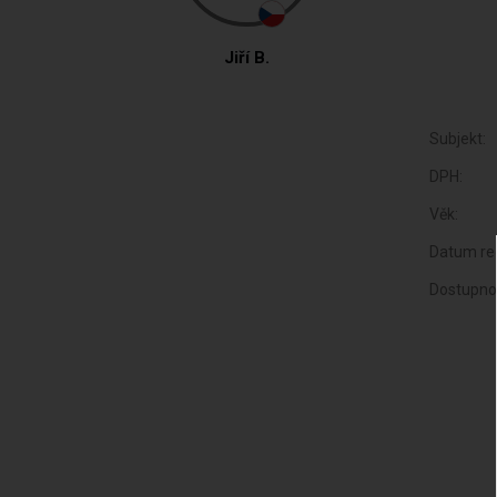
Jiří B.
Subjekt:
DPH:
Věk:
Datum reg
Dostupno