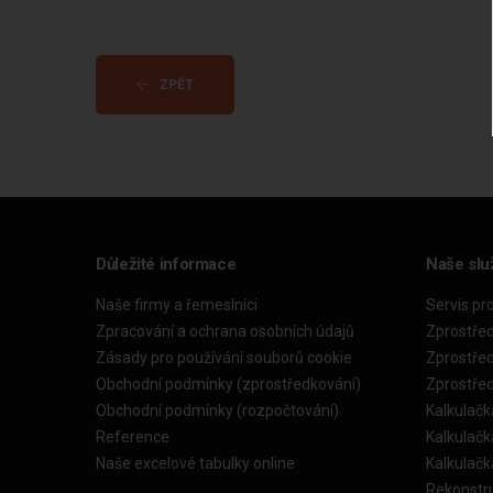
ZPĚT
Důležité informace
Naše slu
Naše firmy a řemeslníci
Servis pr
Zpracování a ochrana osobních údajů
Zprostře
Zásady pro používání souborů cookie
Zprostře
Obchodní podmínky (zprostředkování)
Zprostře
Obchodní podmínky (rozpočtování)
Kalkulačk
Reference
Kalkulač
Naše excelové tabulky online
Kalkulač
Rekonstr