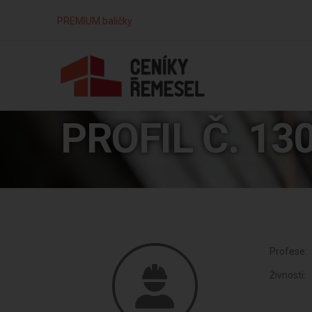
PREMIUM balíčky
PROFIL Č. 13
Profese:
Živnosti: