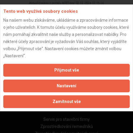
Aktualizováno z portálu ARES dne 02.12.2024 01:15:06
Tento web využívá soubory cookies
Na našem webu získáváme, ukládáme a zpracováváme informace
o jeho uživatelích. K tomuto účelu využíváme soubory cookies, které
nám pomáhají zkvalitnit naše služby a personalizovat nabídky. Pro
Důležité informace
některé účely zpracování je vyžadován Váš souhlas, který vyjádříte
volbou „Přijmout vše“. Nastavení cookies můžete změnit volbou
Naše firmy a řemeslníci
„Nastavení“.
Zpracování a ochrana osobních údajů
Zásady pro používání souborů cookie
Přijmout vše
Obchodní podmínky (zprostředkování)
Obchodní podmínky (rozpočtování)
Nastavení
Reference
Naše excelové tabulky online
Zamítnout vše
Naše služby
Servis pro stavební firmy
Zprostředkování řemeslníků