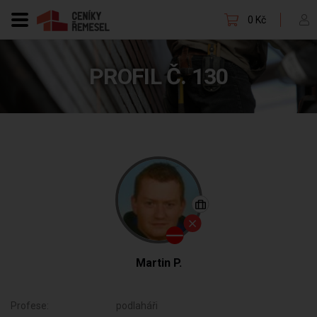
0 Kč
PROFIL Č. 130
Martin P.
Profese:
podlaháři