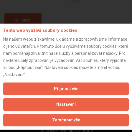
ZPĚT
Tento web využívá soubory cookies
Na našem webu získáváme, ukládáme a zpracováváme informace
Aktualizováno z portálu ARES dne 31.12.2024 19:30:09
o jeho uživatelích. K tomuto účelu využíváme soubory cookies, které
nám pomáhají zkvalitnit naše služby a personalizovat nabídky. Pro
některé účely zpracování je vyžadován Váš souhlas, který vyjádříte
volbou „Přijmout vše“. Nastavení cookies můžete změnit volbou
„Nastavení“.
Důležité informace
Naše firmy a řemeslníci
Přijmout vše
Zpracování a ochrana osobních údajů
Zásady pro používání souborů cookie
Nastavení
Obchodní podmínky (zprostředkování)
Obchodní podmínky (rozpočtování)
Zamítnout vše
Reference
Naše excelové tabulky online