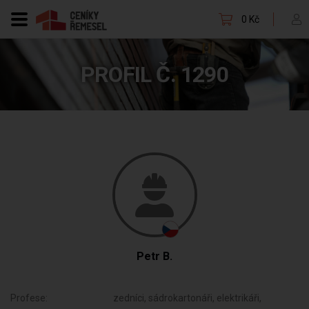
0 Kč
PROFIL Č. 1290
Petr B.
Profese:
zedníci, sádrokartonáři, elektrikáři,