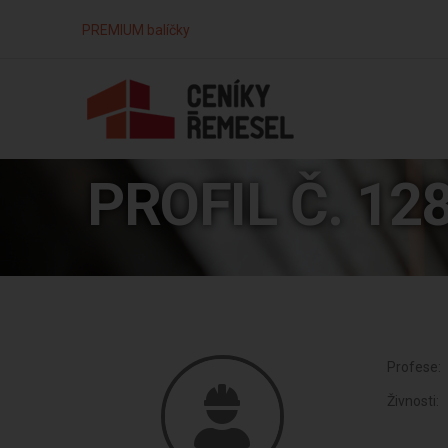
PREMIUM balíčky
PROFIL Č. 12
Profese:
Živnosti: