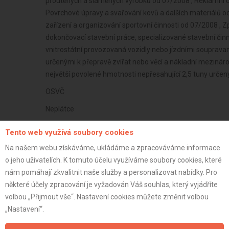
proutěných a slaměných výrobků od 07/2008 , Reklamní č
Povrchové úpravy a svařování kovů a dalších materiálů o
zařízení a organizování sportovní činnosti od 07/2008 , 
dokončovací stavební práce, specializované stavební činn
vnitrostátní provozovaná vozidly nebo jízdními soupravam
určenými k přepravě zvířat nebo věcí a nákladní mezinár
největší povolené hmotnosti nepřesahující 2,5 tuny určen
OSVČ
Neplátce
44 let
Tento web využívá soubory cookies
istrace:
20.5.2014
Na našem webu získáváme, ukládáme a zpracováváme informace
o jeho uživatelích. K tomuto účelu využíváme soubory cookies, které
st:
nám pomáhají zkvalitnit naše služby a personalizovat nabídky. Pro
některé účely zpracování je vyžadován Váš souhlas, který vyjádříte
volbou „Přijmout vše“. Nastavení cookies můžete změnit volbou
„Nastavení“.