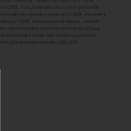
innost, marketing, mediální zastoupení od 07/2008 ,
d 07/2008 , Provozování tělovýchovných a sportovních
Zprostředkování obchodu a služeb od 07/2008 , Přípravné a
osti od 07/2008 , Silniční motorová doprava - nákladní
i o největší povolené hmotnosti nepřesahující 3,5 tuny
odní provozovaná vozidly nebo jízdními soupravami o
ými k přepravě zvířat nebo věcí od 06/2010