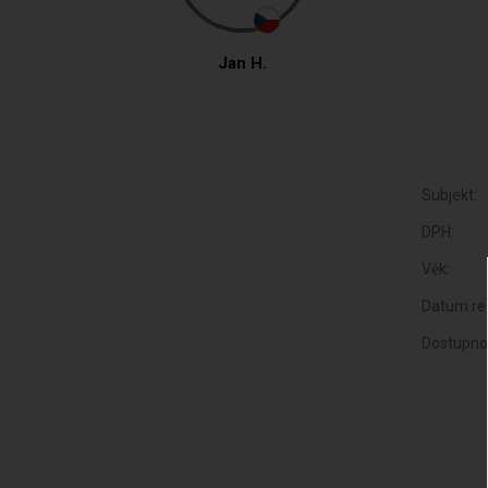
Jan H.
Subjekt:
DPH:
Věk:
Datum reg
Dostupno