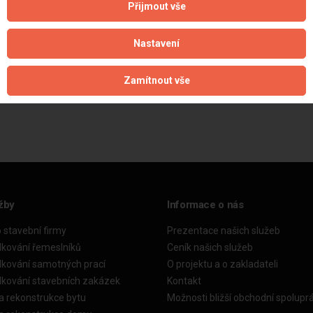
Přijmout vše
Nastavení
Zamítnout vše
Aktualizováno z portálu ARES dne 31.12.2024 13:30:09
žby
Informace o nás
o stavební firmy
Prezentace našich služeb
dkování řemeslníků
Ceník našich služeb
dkování samotných prací
O projektu a o zakladateli
dkování stavebních zakázek
Kontakt
a rekonstrukce bytu
Možnosti bližší obchodní spolupr