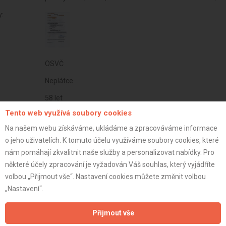
y:
OSVČ
Neplátce
58 let
Tento web využívá soubory cookies
istrace:
19.2.2013
Na našem webu získáváme, ukládáme a zpracováváme informace
st:
o jeho uživatelích. K tomuto účelu využíváme soubory cookies, které
nám pomáhají zkvalitnit naše služby a personalizovat nabídky. Pro
některé účely zpracování je vyžadován Váš souhlas, který vyjádříte
volbou „Přijmout vše“. Nastavení cookies můžete změnit volbou
„Nastavení“.
Přijmout vše