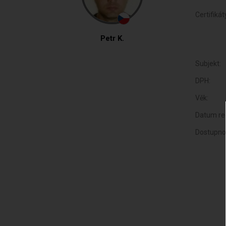
Certifikát
Petr K.
Subjekt:
DPH:
Věk:
Datum reg
Dostupno