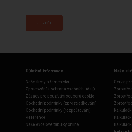
ZPĚT
Důležité informace
Naše slu
Naše firmy a řemeslníci
Servis pr
Zpracování a ochrana osobních údajů
Zprostře
Zásady pro používání souborů cookie
Zprostře
Obchodní podmínky (zprostředkování)
Zprostře
Obchodní podmínky (rozpočtování)
Kalkulačk
Reference
Kalkulač
Naše excelové tabulky online
Kalkulač
Rekonstr