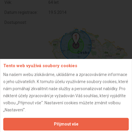
Věk:
64 let
Datum registrace:
19.5.2014
Dostupnost:
Tento web využívá soubory cookies
Na našem webu získáváme, ukládáme a zpracováváme informace
o jeho uživatelích. K tomuto účelu využíváme soubory cookies, které
nám pomáhají zkvalitnit naše služby a personalizovat nabídky. Pro
ZPĚT
některé účely zpracování je vyžadován Váš souhlas, který vyjádříte
volbou „Přijmout vše“. Nastavení cookies můžete změnit volbou
„Nastavení“.
Aktualizováno z portálu ARES dne 29.12.2023 22:45:14
Přijmout vše