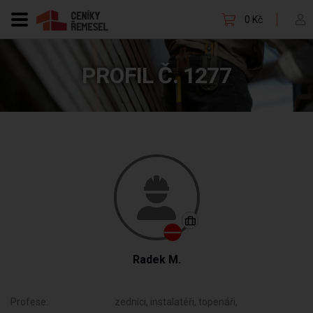
0 Kč
PROFIL Č. 1277
Radek M.
Profese:
zedníci, instalatéři, topenáři,