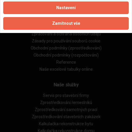
Nastavení
Důležité informace
Zamítnout vše
Naše firmy a řemeslníci
Zpracování a ochrana osobních údajů
Zásady pro používání souborů cookie
Obchodní podmínky (zprostředkování)
Obchodní podmínky (rozpočtování)
Reference
Naše excelové tabulky online
Naše služby
Servis pro stavební firmy
Zprostředkování řemeslníků
Zprostředkování samotných prací
Zprostředkování stavebních zakázek
Kalkulačka rekonstrukce bytu
Kalkulačka rekonstrukce domu