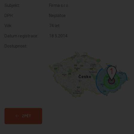
Subjekt:
Firma s.r.o.
DPH:
Neplátce
Věk:
74 let
Datum registrace:
18.5.2014
Dostupnost:
ZPĚT