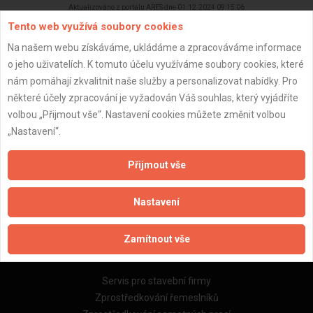
Aktualizováno z portálu ARES dne 01.12.2024 09:15:06
Tento web využívá soubory cookies
Na našem webu získáváme, ukládáme a zpracováváme informace
o jeho uživatelích. K tomuto účelu využíváme soubory cookies, které
nám pomáhají zkvalitnit naše služby a personalizovat nabídky. Pro
Důležité informace
některé účely zpracování je vyžadován Váš souhlas, který vyjádříte
volbou „Přijmout vše“. Nastavení cookies můžete změnit volbou
Naše firmy a řemeslníci
„Nastavení“.
Zpracování a ochrana osobních údajů
Zásady pro používání souborů cookie
Přijmout vše
Obchodní podmínky (zprostředkování)
Obchodní podmínky (rozpočtování)
Nastavení
Reference
Naše excelové tabulky online
Zamítnout vše
Naše služby
Servis pro stavební firmy
Zprostředkování řemeslníků