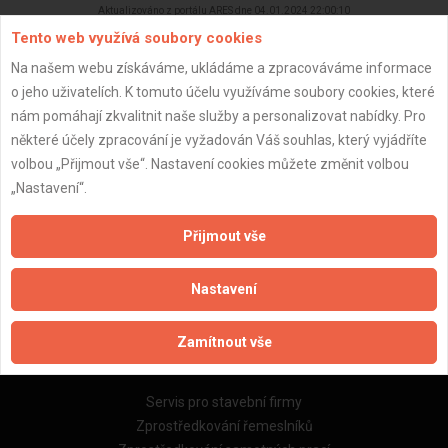
Aktualizováno z portálu ARES dne 04.01.2024 22:00:10
Tento web využívá soubory cookies
Na našem webu získáváme, ukládáme a zpracováváme informace
o jeho uživatelích. K tomuto účelu využíváme soubory cookies, které
nám pomáhají zkvalitnit naše služby a personalizovat nabídky. Pro
Důležité informace
některé účely zpracování je vyžadován Váš souhlas, který vyjádříte
volbou „Přijmout vše“. Nastavení cookies můžete změnit volbou
Naše firmy a řemeslníci
„Nastavení“.
Zpracování a ochrana osobních údajů
Zásady pro používání souborů cookie
Přijmout vše
Obchodní podmínky (zprostředkování)
Obchodní podmínky (rozpočtování)
Nastavení
Reference
Naše excelové tabulky online
Zamítnout vše
Naše služby
Servis pro stavební firmy
Zprostředkování řemeslníků