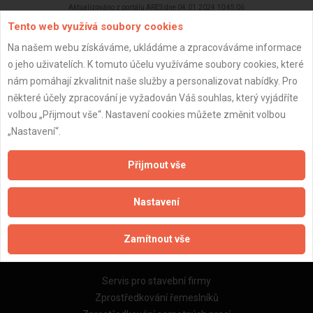
Aktualizováno z portálu ARES dne 04.01.2024 10:45:06
Tento web využívá soubory cookies
Na našem webu získáváme, ukládáme a zpracováváme informace
o jeho uživatelích. K tomuto účelu využíváme soubory cookies, které
nám pomáhají zkvalitnit naše služby a personalizovat nabídky. Pro
Důležité informace
některé účely zpracování je vyžadován Váš souhlas, který vyjádříte
volbou „Přijmout vše“. Nastavení cookies můžete změnit volbou
Naše firmy a řemeslníci
„Nastavení“.
Zpracování a ochrana osobních údajů
Zásady pro používání souborů cookie
Přijmout vše
Obchodní podmínky (zprostředkování)
Obchodní podmínky (rozpočtování)
Nastavení
Reference
Naše excelové tabulky online
Zamítnout vše
Naše služby
Servis pro stavební firmy
Zprostředkování řemeslníků