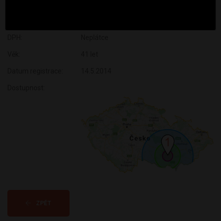
podlaháři, truhláři
Subjekt:
Firma
DPH:
Neplátce
Věk:
41 let
Datum registrace:
14.5.2014
Dostupnost:
ZPĚT