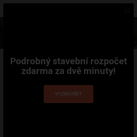
×
0 Kč
PROFIL Č. 1229
Podrobný stavební rozpočet
zdarma za dvě minuty!
VYZKOUŠET
Martin F.
Profese:
zedníci, sádrokartonáři, obkladači,