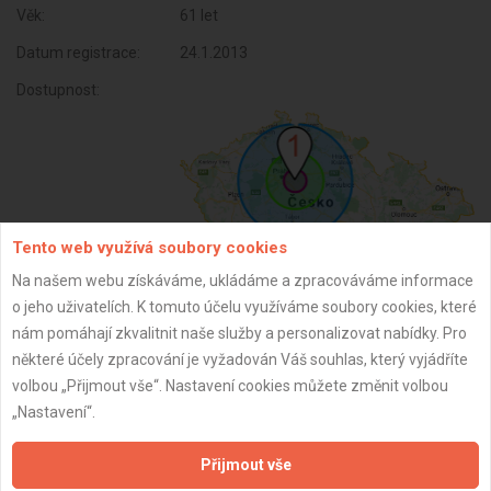
Věk:
61 let
Datum registrace:
24.1.2013
Dostupnost:
Tento web využívá soubory cookies
Na našem webu získáváme, ukládáme a zpracováváme informace
o jeho uživatelích. K tomuto účelu využíváme soubory cookies, které
nám pomáhají zkvalitnit naše služby a personalizovat nabídky. Pro
ZPĚT
některé účely zpracování je vyžadován Váš souhlas, který vyjádříte
volbou „Přijmout vše“. Nastavení cookies můžete změnit volbou
„Nastavení“.
Aktualizováno z portálu ARES dne 01.12.2024 12:15:07
Přijmout vše