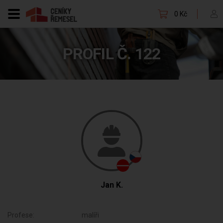
0 Kč
PROFIL Č. 122
Jan K.
Profese:
malíři