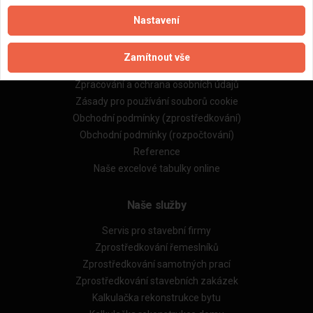
Nastavení
Důležité informace
Zamítnout vše
Naše firmy a řemeslníci
Zpracování a ochrana osobních údajů
Zásady pro používání souborů cookie
Obchodní podmínky (zprostředkování)
Obchodní podmínky (rozpočtování)
Reference
Naše excelové tabulky online
Naše služby
Servis pro stavební firmy
Zprostředkování řemeslníků
Zprostředkování samotných prací
Zprostředkování stavebních zakázek
Kalkulačka rekonstrukce bytu