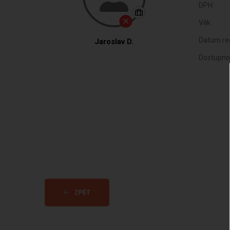
DPH:
Věk:
Datum reg
Jaroslav D.
Dostupno
ZPĚT