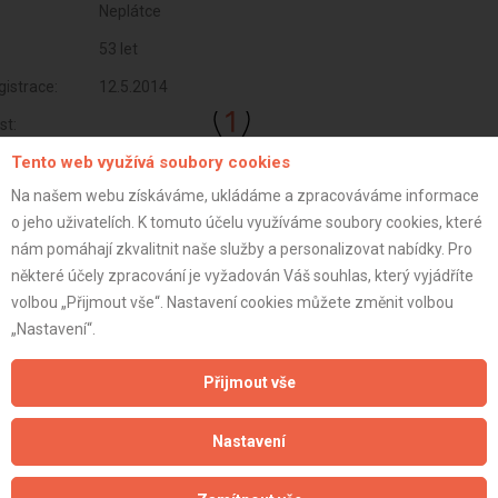
Neplátce
53 let
istrace:
12.5.2014
st:
Tento web využívá soubory cookies
Na našem webu získáváme, ukládáme a zpracováváme informace
o jeho uživatelích. K tomuto účelu využíváme soubory cookies, které
nám pomáhají zkvalitnit naše služby a personalizovat nabídky. Pro
některé účely zpracování je vyžadován Váš souhlas, který vyjádříte
volbou „Přijmout vše“. Nastavení cookies můžete změnit volbou
„Nastavení“.
Přijmout vše
Aktualizováno z portálu ARES dne 02.01.2024 16:30:09
Nastavení