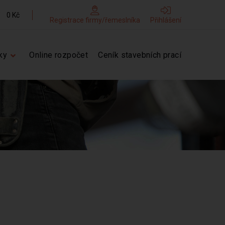
0 Kč
Registrace firmy/řemeslníka
Přihlášení
ky
Online rozpočet
Ceník stavebních prací