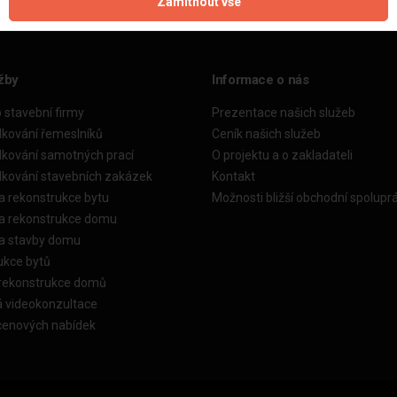
Zamítnout vše
žby
Informace o nás
o stavební firmy
Prezentace našich služeb
dkování řemeslníků
Ceník našich služeb
dkování samotných prací
O projektu a o zakladateli
dkování stavebních zakázek
Kontakt
a rekonstrukce bytu
Možnosti bližší obchodní spolupr
ka rekonstrukce domu
ka stavby domu
ukce bytů
 rekonstrukce domů
á videokonzultace
cenových nabídek