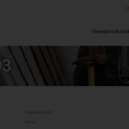
Stavební kalkulač
03
sádrokartonáři
Firma