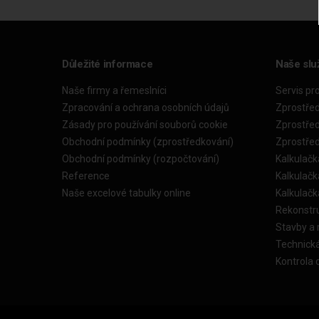
Důležité informace
Naše slu
Naše firmy a řemeslníci
Servis pr
Zpracování a ochrana osobních údajů
Zprostře
Zásady pro používání souborů cookie
Zprostře
Obchodní podmínky (zprostředkování)
Zprostře
Obchodní podmínky (rozpočtování)
Kalkulačk
Reference
Kalkulač
Naše excelové tabulky online
Kalkulač
Rekonstr
Stavby a
Technick
Kontrola 