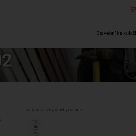
Stavební kalkulač
02
ostatní služby, stavbyvedoucí
y: