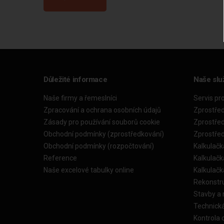
Důležité informace
Naše slu
Naše firmy a řemeslníci
Servis pr
Zpracování a ochrana osobních údajů
Zprostře
Zásady pro používání souborů cookie
Zprostře
Obchodní podmínky (zprostředkování)
Zprostře
Obchodní podmínky (rozpočtování)
Kalkulačk
Reference
Kalkulač
Naše excelové tabulky online
Kalkulač
Rekonstr
Stavby a
Technick
Kontrola 