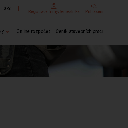
0 Kč
Registrace firmy/řemeslníka
Přihlášení
ky
Online rozpočet
Ceník stavebních prací