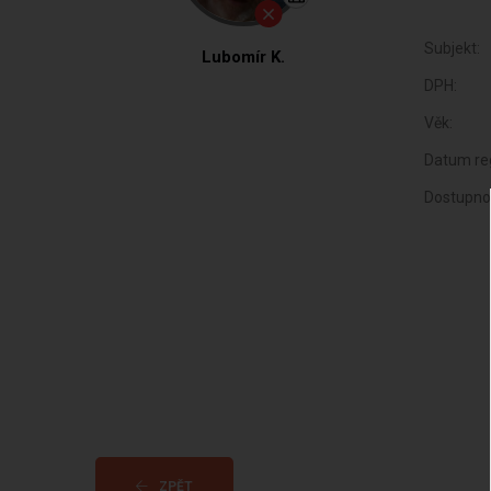
Subjekt:
Lubomír K.
DPH:
Věk:
Datum reg
Dostupno
ZPĚT