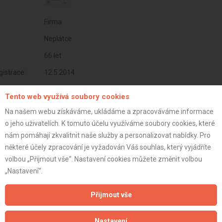
Firma
Neplátce
66 let
istrace:
12.5.2014
st:
Tento web využívá soubory cookies
Na našem webu získáváme, ukládáme a zpracováváme informace
o jeho uživatelích. K tomuto účelu využíváme soubory cookies, které
nám pomáhají zkvalitnit naše služby a personalizovat nabídky. Pro
některé účely zpracování je vyžadován Váš souhlas, který vyjádříte
volbou „Přijmout vše“. Nastavení cookies můžete změnit volbou
„Nastavení“.
Přijmout vše
Nastavení
Aktualizováno z portálu ARES dne 02.01.2024 15:30:13