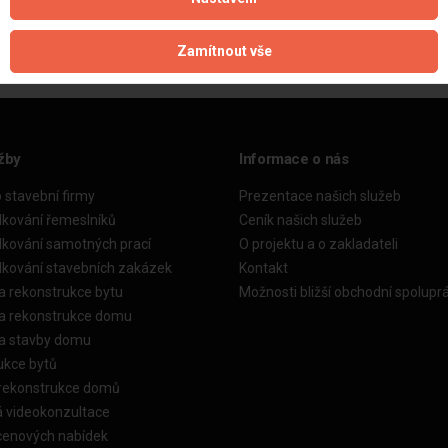
Zamítnout vše
žby
Informace o nás
o stavební firmy
Prezentace našich služeb
dkování řemeslníků
Ceník našich služeb
dkování samotných prací
O projektu a o zakladateli
dkování stavebních zakázek
Kontakt
a rekonstrukce bytu
Možnosti bližší obchodní spolupr
ka rekonstrukce domu
ka stavby domu
ukce bytů
 rekonstrukce domů
á videokonzultace
cenových nabídek