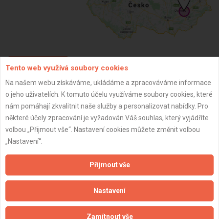
Tento web využívá soubory cookies
ZPĚT
Na našem webu získáváme, ukládáme a zpracováváme informace
o jeho uživatelích. K tomuto účelu využíváme soubory cookies, které
Aktualizováno z portálu ARES dne 02.01.2024 08:00:13
nám pomáhají zkvalitnit naše služby a personalizovat nabídky. Pro
některé účely zpracování je vyžadován Váš souhlas, který vyjádříte
volbou „Přijmout vše“. Nastavení cookies můžete změnit volbou
„Nastavení“.
Důležité informace
Přijmout vše
Naše firmy a řemeslníci
Nastavení
Zpracování a ochrana osobních údajů
Zásady pro používání souborů cookie
Zamítnout vše
Obchodní podmínky (zprostředkování)