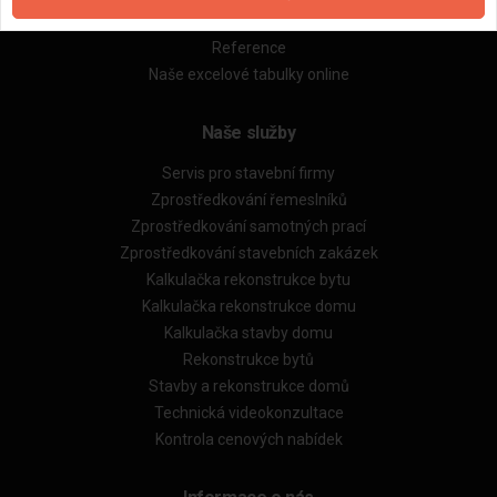
Obchodní podmínky (rozpočtování)
Reference
Naše excelové tabulky online
Naše služby
Servis pro stavební firmy
Zprostředkování řemeslníků
Zprostředkování samotných prací
Zprostředkování stavebních zakázek
Kalkulačka rekonstrukce bytu
Kalkulačka rekonstrukce domu
Kalkulačka stavby domu
Rekonstrukce bytů
Stavby a rekonstrukce domů
Technická videokonzultace
Kontrola cenových nabídek