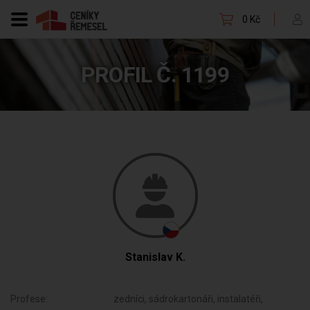
0 Kč
PROFIL Č. 1199
Stanislav K.
Profese:
zedníci, sádrokartonáři, instalatéři,