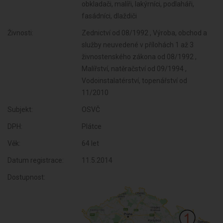
obkladači, malíři, lakýrníci, podlaháři,
fasádníci, dlaždiči
Živnosti:
Zednictví od 08/1992 , Výroba, obchod a
služby neuvedené v přílohách 1 až 3
živnostenského zákona od 08/1992 ,
Malířství, natěračství od 09/1994 ,
Vodoinstalatérství, topenářství od
11/2010
Subjekt:
OSVČ
DPH:
Plátce
Věk:
64 let
Datum registrace:
11.5.2014
Dostupnost: