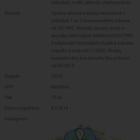
obkladači, malíři, lakýrníci, stavbyvedoucí
Živnosti:
Výroba, obchod a služby neuvedené v
přílohách 1 až 3 živnostenského zákona
od 10/1992 , Montáž, opravy, revize a
zkoušky elektrických zařízení od 03/1994 ,
Poskytování technických služeb k ochraně
majetku a osob od 11/2000 , Prodej
kvasného lihu, konzumního lihu a lihovin
od 03/2014
Subjekt:
OSVČ
DPH:
Neplátce
Věk:
72 let
Datum registrace:
8.5.2014
Dostupnost: