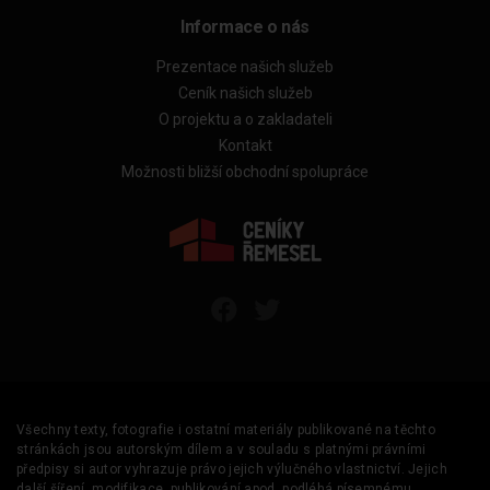
Informace o nás
Prezentace našich služeb
Ceník našich služeb
O projektu a o zakladateli
Kontakt
Možnosti bližší obchodní spolupráce
Všechny texty, fotografie i ostatní materiály publikované na těchto
stránkách jsou autorským dílem a v souladu s platnými právními
předpisy si autor vyhrazuje právo jejich výlučného vlastnictví. Jejich
další šíření, modifikace, publikování apod. podléhá písemnému