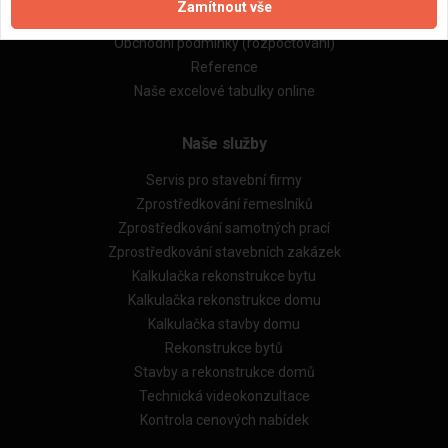
Zamítnout vše
Obchodní podmínky (zprostředkování)
Obchodní podmínky (rozpočtování)
Reference
Naše excelové tabulky online
Naše služby
Servis pro stavební firmy
Zprostředkování řemeslníků
Zprostředkování samotných prací
Zprostředkování stavebních zakázek
Kalkulačka rekonstrukce bytu
Kalkulačka rekonstrukce domu
Kalkulačka stavby domu
Rekonstrukce bytů
Stavby a rekonstrukce domů
Technická videokonzultace
Kontrola cenových nabídek