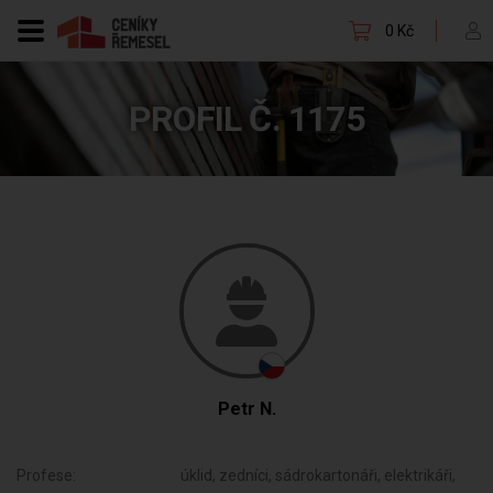
0 Kč
PROFIL Č. 1175
Petr N.
Profese:
úklid, zedníci, sádrokartonáři, elektrikáři,