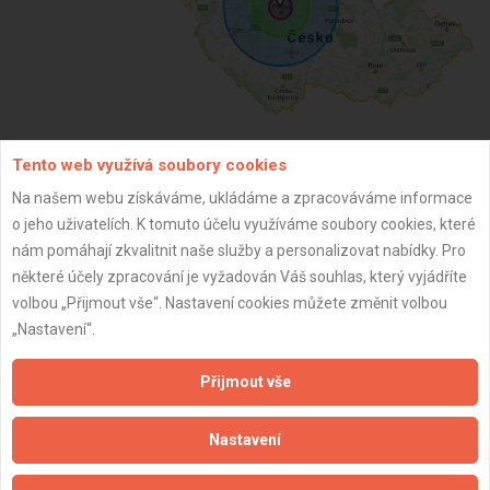
Tento web využívá soubory cookies
ZPĚT
Na našem webu získáváme, ukládáme a zpracováváme informace
o jeho uživatelích. K tomuto účelu využíváme soubory cookies, které
nám pomáhají zkvalitnit naše služby a personalizovat nabídky. Pro
Aktualizováno z portálu ARES dne 01.01.2024 13:00:13
některé účely zpracování je vyžadován Váš souhlas, který vyjádříte
volbou „Přijmout vše“. Nastavení cookies můžete změnit volbou
„Nastavení“.
Přijmout vše
Důležité informace
Naše firmy a řemeslníci
Nastavení
Zpracování a ochrana osobních údajů
Zásady pro používání souborů cookie