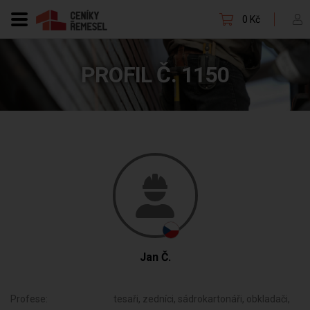
0 Kč
PROFIL Č. 1150
Jan Č.
Profese:
tesaři, zedníci, sádrokartonáři, obkladači,