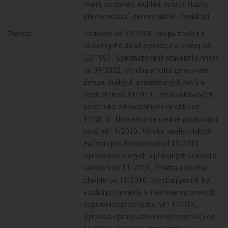
malíři, podlaháři, truhláři, ostatní služby,
stavbyvedoucí, demontážníci, fasádníci
Živnosti:
Zednictví od 09/2008 , koupě zboží za účelem jeho dalšího prodeje a prodej od 03/1993 , Specializované stavební činnosti od 09/2002 , Výroba a hutní zpracování železa, drahých a neželezných kovů a jejich slitin od 11/2010 , Výroba kovových konstrukcí a kovodělných výrobků od 11/2010 , Umělecko-řemeslné zpracování kovů od 11/2010 , Výroba neelektrických zařízení pro domácnost od 11/2010 , Výroba motorových a přípojných vozidel a karoserií od 11/2010 , Stavba a výroba plavidel od 11/2010 , Výroba jízdních kol, vozíků pro invalidy a jiných nemotorových dopravních prostředků od 11/2010 , Výroba a opravy čalounických výrobků od 11/2010 , Výroba a opravy zdrojů ionizujícího záření od 11/2010 , Povrchové úpravy a svařování kovů a dalších materiálů od 11/2010 , Výroba měřicích, zkušebních, navigačních, optických a fotografických přístrojů a zařízení od 11/2010 , Výroba strojů a zařízení od 11/2010 , Výroba, vývoj, projektování, zkoušky, instalace, údržba, opravy, modifikace a konstrukční změny letadel, motorů letadel, vrtulí, letadlových částí a zařízení a leteckých pozemních zařízení od 11/2010 , Výroba drážních hnacích vozidel a drážních vozidel na dráze tramvajové, trolejbusové a lanové a železničního parku od 11/2010 , Sklenářské práce, rámování a paspartování od 11/2010 , Zprostředkování obchodu a služeb od 11/2010 , Velkoobchod a maloobchod od 11/2010 , Výroba zdravotnických prostředků od 11/2010 , Potrubní a pozemní doprava (vyjma železniční a silniční motorové dopravy) od 11/2010 , Zastavárenská činnost a maloobchod s použitým zbožím od 11/2010 , Údržba motorových vozidel a jejich příslušenství od 11/2010 , Výroba školních a kancelářských potřeb, kromě výrobků z papíru, výroba bižuterie, kartáčnického a konfekčního zboží, deštníků, upomínkových předmětů od 11/2010 , Výroba dalších výrobků zpracovatelského průmyslu od 11/2010 , Zasilatelství a zastupování v celním řízení od 11/2010 , Provozování vodovodů a kanalizací a úprava a rozvod vody od 11/2010 , Nakládání s odpady (vyjma nebezpečných) od 11/2010 , Poskytování software, poradenství v oblasti informačních technologií, zpracování dat, hostingové a související činnosti a webové portály od 11/2010 , Ubytovací služby od 11/2010 , Přípravné a dokončovací stavební práce, specializované stavební činnosti od 11/2010 , Činnost informačních a zpravodajských kanceláří od 11/2010 , Poradenská a konzultační činnost, zpracování odborných studií a posudků od 11/2010 , Projektování pozemkových úprav od 11/2010 , Příprava a vypracování technických návrhů, grafické a kresličské práce od 11/2010 , Reklamní činnost, marketing, mediální zastoupení od 11/2010 , Testování, měření, analýzy a kontroly od 11/2010 , Fotografické služby od 11/2010 , Poskytování služeb pro rodinu a domácnost od 11/2010 , Pronájem a půjčování věcí movitých od 11/2010 , Projektování elektrických zařízení od 11/2010 , Návrhářská, designérská, aranžérská činnost a modeling od 11/2010 , Překladatelská a tlumočnická činnost od 11/2010 , Služby v oblasti administrativní správy a služby organizačně hospodářské povahy od 11/2010 , Provozování kulturních, kulturně-vzdělávacích a zábavních zařízení, pořádání kulturních produkcí, zábav, výstav, veletrhů, přehlídek, prodejních a obdobných akcí od 11/2010 , Poskytování technických služeb od 11/2010 , Výroba, obchod a služby jinde nezařazené od 11/2010 , Poskytování služeb pro zemědělství, zahradnictví, rybníkářství, lesnictví a myslivost od 11/2010 , Provozování tělovýchovných a sportovních zařízení a organizování sportovní činnosti od 11/2010 , Praní pro domácnost, žehlení, opravy a údržba oděvů, bytového textilu a osobního zboží od 11/2010 , Opravy a údržba potřeb pro domácnost, předmětů kulturní povahy, výrobků jemné mechaniky, optických přístrojů a měřidel od 11/2010 , Poskytování služeb osobního charakteru a pro osobní hygienu