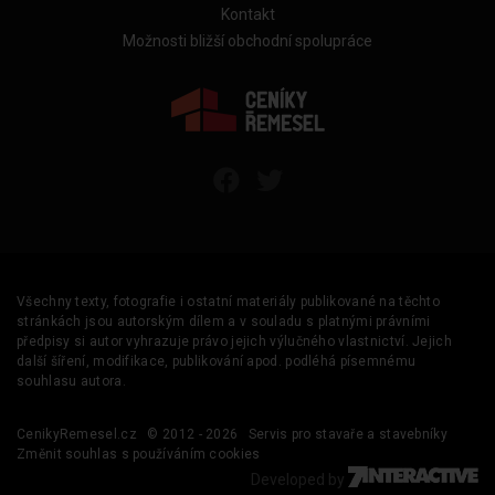
Kontakt
Možnosti bližší obchodní spolupráce
Všechny texty, fotografie i ostatní materiály publikované na těchto
stránkách jsou autorským dílem a v souladu s platnými právními
předpisy si autor vyhrazuje právo jejich výlučného vlastnictví. Jejich
další šíření, modifikace, publikování apod. podléhá písemnému
souhlasu autora.
CenikyRemesel.cz
© 2012 - 2026
Servis pro stavaře a stavebníky
Změnit souhlas s používáním cookies
Developed by