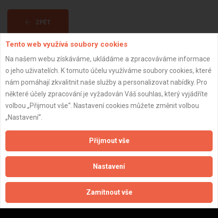
ZPĚT
Tento web využívá soubory cookies
Aktualizováno z portálu ARES dne 29.12.2023 05:00:17
Na našem webu získáváme, ukládáme a zpracováváme informace
o jeho uživatelích. K tomuto účelu využíváme soubory cookies, které
nám pomáhají zkvalitnit naše služby a personalizovat nabídky. Pro
některé účely zpracování je vyžadován Váš souhlas, který vyjádříte
volbou „Přijmout vše“. Nastavení cookies můžete změnit volbou
Důležité informace
„Nastavení“.
Naše firmy a řemeslníci
Přijmout vše
Zpracování a ochrana osobních údajů
Zásady pro používání souborů cookie
Nastavení
Obchodní podmínky (zprostředkování)
Obchodní podmínky (rozpočtování)
Zamítnout vše
Reference
Naše excelové tabulky online