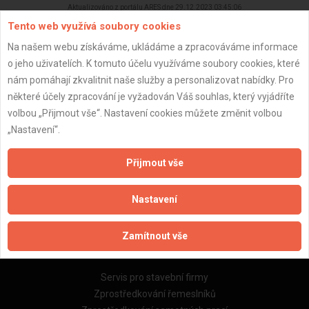
Aktualizováno z portálu ARES dne 29.12.2023 03:45:06
Tento web využívá soubory cookies
Na našem webu získáváme, ukládáme a zpracováváme informace
o jeho uživatelích. K tomuto účelu využíváme soubory cookies, které
nám pomáhají zkvalitnit naše služby a personalizovat nabídky. Pro
Důležité informace
některé účely zpracování je vyžadován Váš souhlas, který vyjádříte
volbou „Přijmout vše“. Nastavení cookies můžete změnit volbou
Naše firmy a řemeslníci
„Nastavení“.
Zpracování a ochrana osobních údajů
Zásady pro používání souborů cookie
Přijmout vše
Obchodní podmínky (zprostředkování)
Obchodní podmínky (rozpočtování)
Nastavení
Reference
Naše excelové tabulky online
Zamítnout vše
Naše služby
Servis pro stavební firmy
Zprostředkování řemeslníků