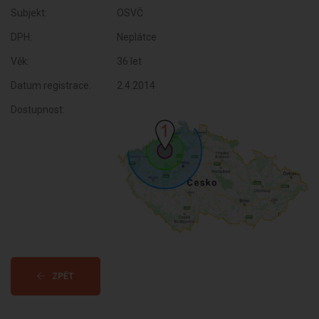
Subjekt:
OSVČ
DPH:
Neplátce
Věk:
36 let
Datum registrace:
2.4.2014
Dostupnost:
ZPĚT