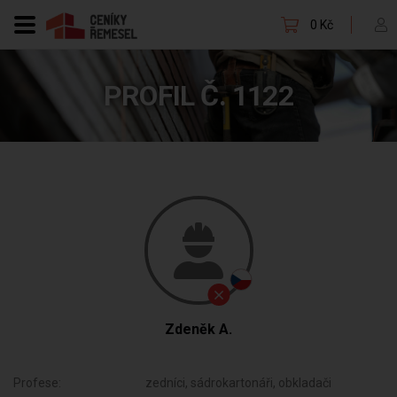
0 Kč
PROFIL Č. 1122
Zdeněk A.
Profese:
zedníci, sádrokartonáři, obkladači