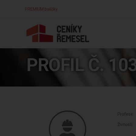
PREMIUM balíčky
PROFIL Č. 10
Profese:
Živnosti: