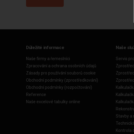
Důležité informace
Naše slu
Naše firmy a řemeslníci
Servis pr
Zpracování a ochrana osobních údajů
Zprostře
Zásady pro používání souborů cookie
Zprostře
Obchodní podmínky (zprostředkování)
Zprostře
Obchodní podmínky (rozpočtování)
Kalkulačk
Reference
Kalkulač
Naše excelové tabulky online
Kalkulač
Rekonstr
Stavby a
Technick
Kontrola 