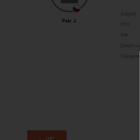
Subjekt:
Petr J.
DPH:
Věk:
Datum reg
Dostupno
ZPĚT