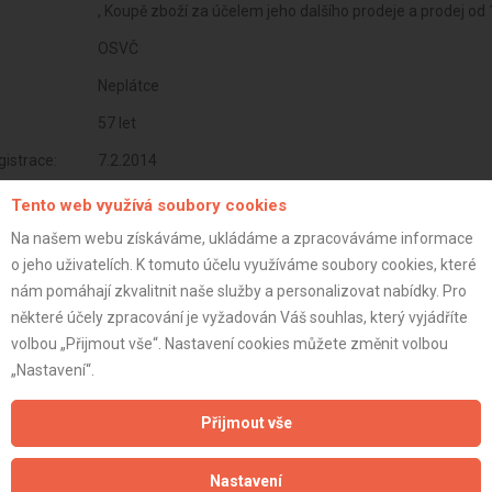
, Koupě zboží za účelem jeho dalšího prodeje a prodej od
OSVČ
Neplátce
57 let
istrace:
7.2.2014
st:
Tento web využívá soubory cookies
Na našem webu získáváme, ukládáme a zpracováváme informace
o jeho uživatelích. K tomuto účelu využíváme soubory cookies, které
nám pomáhají zkvalitnit naše služby a personalizovat nabídky. Pro
některé účely zpracování je vyžadován Váš souhlas, který vyjádříte
volbou „Přijmout vše“. Nastavení cookies můžete změnit volbou
„Nastavení“.
Přijmout vše
Nastavení
Aktualizováno z portálu ARES dne 31.12.2024 23:30:08