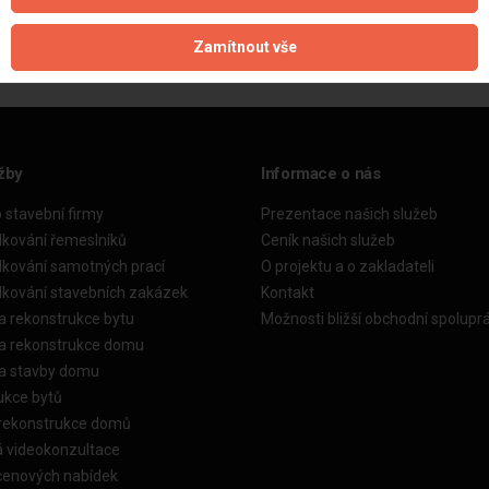
Zamítnout vše
žby
Informace o nás
o stavební firmy
Prezentace našich služeb
dkování řemeslníků
Ceník našich služeb
dkování samotných prací
O projektu a o zakladateli
dkování stavebních zakázek
Kontakt
a rekonstrukce bytu
Možnosti bližší obchodní spolupr
ka rekonstrukce domu
ka stavby domu
ukce bytů
 rekonstrukce domů
á videokonzultace
cenových nabídek